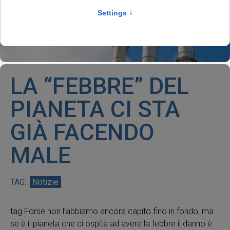
LA “FEBBRE” DEL
PIANETA CI STA
GIÀ FACENDO
MALE
Notizie
tag Forse non l’abbiamo ancora capito fino in fondo, ma
se è il pianeta che ci ospita ad avere la febbre il danno è