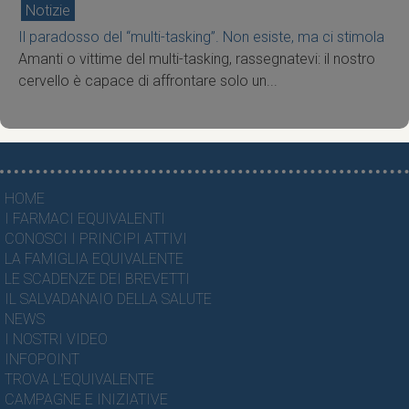
Notizie
Il paradosso del “multi-tasking”. Non esiste, ma ci stimola
Amanti o vittime del multi-tasking, rassegnatevi: il nostro
cervello è capace di affrontare solo un...
HOME
I FARMACI EQUIVALENTI
CONOSCI I PRINCIPI ATTIVI
LA FAMIGLIA EQUIVALENTE
LE SCADENZE DEI BREVETTI
IL SALVADANAIO DELLA SALUTE
NEWS
I NOSTRI VIDEO
INFOPOINT
TROVA L'EQUIVALENTE
CAMPAGNE E INIZIATIVE