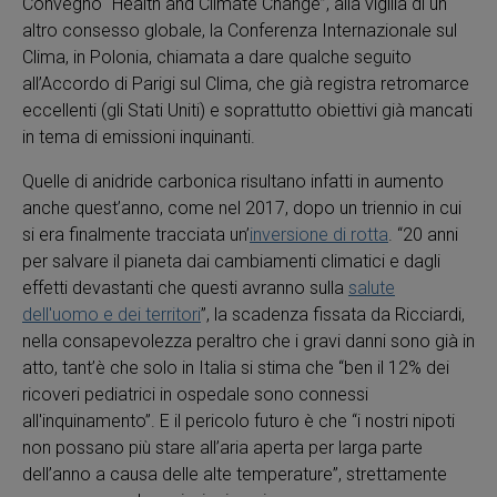
Convegno “Health and Climate Change”, alla vigilia di un
altro consesso globale, la Conferenza Internazionale sul
Clima, in Polonia, chiamata a dare qualche seguito
all’Accordo di Parigi sul Clima, che già registra retromarce
eccellenti (gli Stati Uniti) e soprattutto obiettivi già mancati
in tema di emissioni inquinanti.
Quelle di anidride carbonica risultano infatti in aumento
anche quest’anno, come nel 2017, dopo un triennio in cui
si era finalmente tracciata un’
inversione di rotta
. “20 anni
per salvare il pianeta dai cambiamenti climatici e dagli
effetti devastanti che questi avranno sulla
salute
dell'uomo e dei territori
”, la scadenza fissata da Ricciardi,
nella consapevolezza peraltro che i gravi danni sono già in
atto, tant’è che solo in Italia si stima che “ben il 12% dei
ricoveri pediatrici in ospedale sono connessi
all'inquinamento”. E il pericolo futuro è che “i nostri nipoti
non possano più stare all’aria aperta per larga parte
dell’anno a causa delle alte temperature”, strettamente