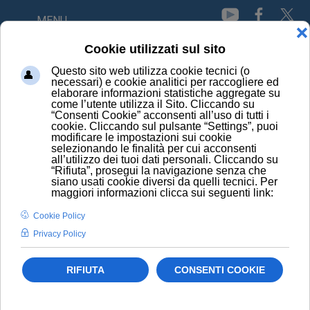
MENU
HOME
NEWS
LA “FEBBRE” DEL PIANETA CI STA GIÀ FACENDO MALE