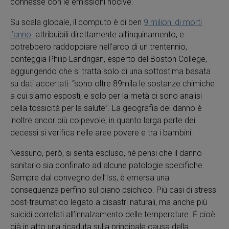
connesse con le emissioni nocive.
Su scala globale, il computo è di ben
9 milioni di morti
l’anno
attribuibili direttamente all’inquinamento, e
potrebbero raddoppiare nell’arco di un trentennio,
conteggia Philip Landrigan, esperto del Boston College,
aggiungendo che si tratta solo di una sottostima basata
su dati accertati. “sono oltre 89mila le sostanze chimiche
a cui siamo esposti, e solo per la metà ci sono analisi
della tossicità per la salute”. La geografia del danno è
inoltre ancor più colpevole, in quanto larga parte dei
decessi si verifica nelle aree povere e tra i bambini.
Nessuno, però, si senta escluso, né pensi che il danno
sanitario sia confinato ad alcune patologie specifiche.
Sempre dal convegno dell’Iss, è emersa una
conseguenza perfino sul piano psichico. Più casi di stress
post-traumatico legato a disastri naturali, ma anche più
suicidi correlati all’innalzamento delle temperature. Ė cioè
già in atto una ricaduta sulla principale causa della