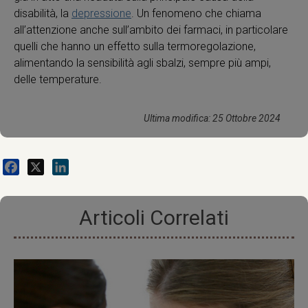
disabilità, la
depressione
. Un fenomeno che chiama
all’attenzione anche sull’ambito dei farmaci, in particolare
quelli che hanno un effetto sulla termoregolazione,
alimentando la sensibilità agli sbalzi, sempre più ampi,
delle temperature.
Ultima modifica: 25 Ottobre 2024
Facebook
X
LinkedIn
Articoli Correlati