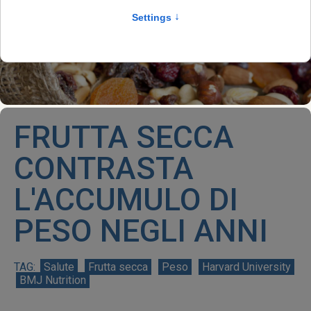
FRUTTA SECCA
CONTRASTA
L'ACCUMULO DI
PESO NEGLI ANNI
Salute
Frutta secca
Peso
Harvard University
BMJ Nutrition