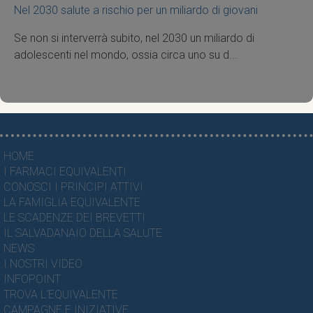
Nel 2030 salute a rischio per un miliardo di giovani
Se non si interverrà subito, nel 2030 un miliardo di
adolescenti nel mondo, ossia circa uno su d...
HOME
I FARMACI EQUIVALENTI
CONOSCI I PRINCIPI ATTIVI
LA FAMIGLIA EQUIVALENTE
LE SCADENZE DEI BREVETTI
IL SALVADANAIO DELLA SALUTE
NEWS
I NOSTRI VIDEO
INFOPOINT
TROVA L'EQUIVALENTE
CAMPAGNE E INIZIATIVE