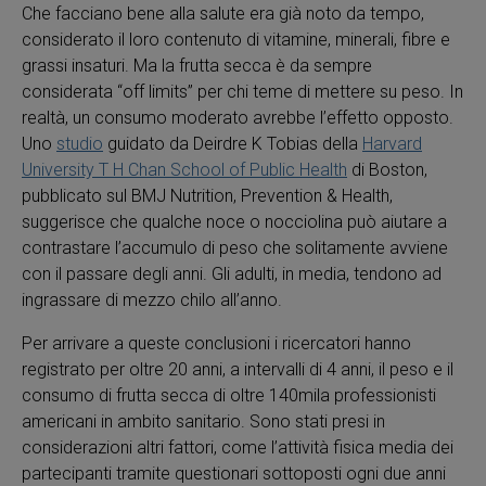
Che facciano bene alla salute era già noto da tempo,
considerato il loro contenuto di vitamine, minerali, fibre e
grassi insaturi. Ma la frutta secca è da sempre
considerata “off limits” per chi teme di mettere su peso. In
realtà, un consumo moderato avrebbe l’effetto opposto.
Uno
studio
guidato da Deirdre K Tobias della
Harvard
University T H Chan School of Public Health
di Boston,
pubblicato sul BMJ Nutrition, Prevention & Health,
suggerisce che qualche noce o nocciolina può aiutare a
contrastare l’accumulo di peso che solitamente avviene
con il passare degli anni. Gli adulti, in media, tendono ad
ingrassare di mezzo chilo all’anno.
Per arrivare a queste conclusioni i ricercatori hanno
registrato per oltre 20 anni, a intervalli di 4 anni, il peso e il
consumo di frutta secca di oltre 140mila professionisti
americani in ambito sanitario. Sono stati presi in
considerazioni altri fattori, come l’attività fisica media dei
partecipanti tramite questionari sottoposti ogni due anni