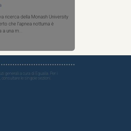
a
a ricerca della Monash University
rto che l’apnea notturna è
a a una m...
ti generali a cura di Egualia. Per i
, consultare le singole sezioni.