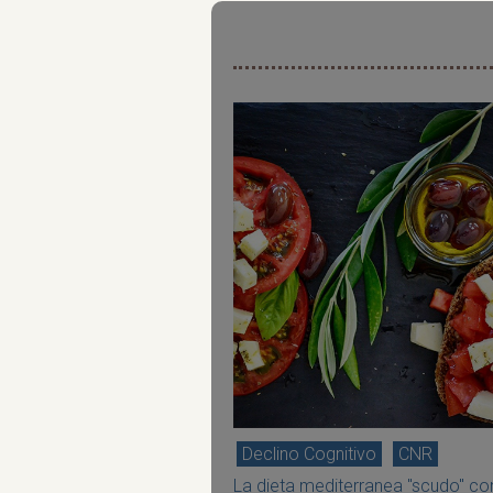
Declino Cognitivo
CNR
La dieta mediterranea "scudo" con