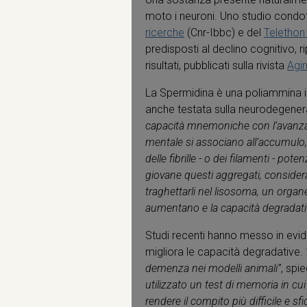
moto i neuroni. Uno studio condott
ricerche
(Cnr-Ibbc) e del
Telethon 
predisposti al declino cognitivo, ri
risultati, pubblicati sulla rivista
Agin
La Spermidina è una poliammina in
anche testata sulla neurodegeneraz
capacità mnemoniche con l’avanzare
mentale si associano all’accumulo, 
delle fibrille - o dei filamenti - pote
giovane questi aggregati, considera
traghettarli nel lisosoma, un organe
aumentano e la capacità degradativ
Studi recenti hanno messo in eviden
migliora le capacità degradative.
demenza nei modelli animali”
, spi
utilizzato un test di memoria in cu
rendere il compito più difficile e 