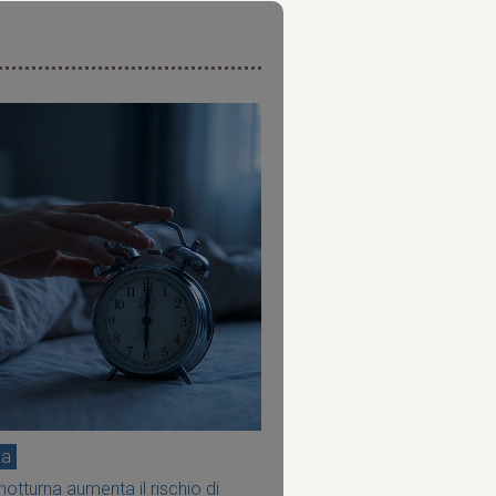
ia
notturna aumenta il rischio di