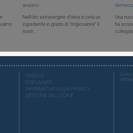
anziano
demenz
un
Nell’olio extravergine d’oliva si cela un
Una nuov
pevamo
ingrediente in grado di “ringiovanire” il
ha scope
nostr...
collegat
Contenu
CREDITS
dettagli
DISCLAIMER
INFORMATIVA SULLA PRIVACY
GESTIONE DEI COOKIE