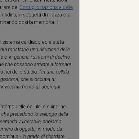
lulare del
Consiglio nazionale delle
rmidina, in soggetti di mezza età
ristinando così la memoria. I
ul sistema cardiaco ed è stata
ividui mostrano una riduzione delle
e, in genere, i sintomi di declino
oide che possono arrivare a formare
trici dello studio.
“In una cellula
tofagosoma) che si occupa di
 l’invecchiamento gli aggregati
terna delle cellule, e quindi ne
ci che precedono lo sviluppo della
a memoria vulnerabile, abbiamo
 numero di oggetti), in modo da
 continua -
in grado di ricordare