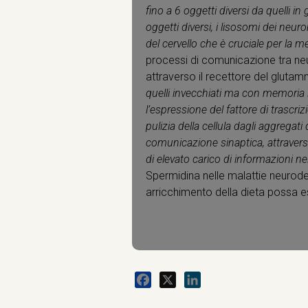
fino a 6 oggetti diversi da quelli i
oggetti diversi, i lisosomi dei neur
del cervello che è cruciale per la m
processi di comunicazione tra ne
attraverso il recettore del gluta
quelli invecchiati ma con memoria 
l’espressione del fattore di trascr
pulizia della cellula dagli aggregati
comunicazione sinaptica, attravers
di elevato carico di informazioni ne
Spermidina nelle malattie neurodeg
arricchimento della dieta possa e
Facebook
X
LinkedIn