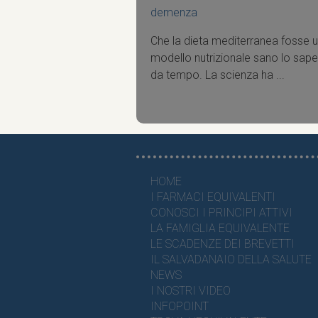
demenza
Che la dieta mediterranea fosse 
modello nutrizionale sano lo sa
da tempo. La scienza ha ...
HOME
I FARMACI EQUIVALENTI
CONOSCI I PRINCIPI ATTIVI
LA FAMIGLIA EQUIVALENTE
LE SCADENZE DEI BREVETTI
IL SALVADANAIO DELLA SALUTE
NEWS
I NOSTRI VIDEO
INFOPOINT