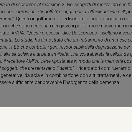
n grado di ricordarne al massimo 2. Nei soggetti di mezza età che fal
oni sono ingrossati e ‘ingolfati’ di aggregati di alfa-sinucleina nell
emoria”.
Questo ingolfamento dei lisosomi è accompagnato da un d
uroni che sono necessari nei giovani per formare nuove memorie
mmato, AMPA.
“Questi processi - dice De Leonibus - risultano invece i
intatta. Lo studio ha dimostrato che un trattamento di un mese c
izione TFEB che controlla i geni responsabili della degradazione per 
 di alfa-sinucleina e di beta amiloide. Una volta liberata la cellula da
o il recettore AMPA, viene ripristinata in modo che la memoria po
i soggetti che presentavano il difetto”
. I ricercatori continueranno a
enerative, da sola e in combinazione con altri trattamenti, e ce
ssere sufficiente per prevenire l’insorgenza della demenza.