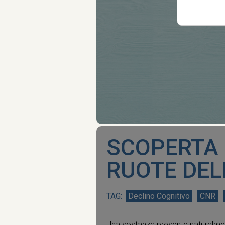
SCOPERTA 
RUOTE DE
Declino Cognitivo
CNR
Una sostanza presente naturalmente