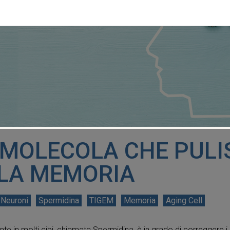
MOLECOLA CHE PULI
LLA MEMORIA
Neuroni
Spermidina
TIGEM
Memoria
Aging Cell
 in molti cibi, chiamata Spermidina, è in grado di correggere i d