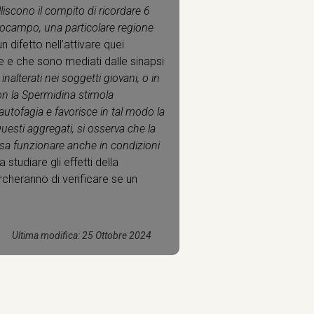
liscono il compito di ricordare 6
’ippocampo, una particolare regione
ifetto nell’attivare quei
 e che sono mediati dalle sinapsi
nalterati nei soggetti giovani, o in
on la Spermidina stimola
autofagia e favorisce in tal modo la
 questi aggregati, si osserva che la
ssa funzionare anche in condizioni
 studiare gli effetti della
rcheranno di verificare se un
Ultima modifica: 25 Ottobre 2024