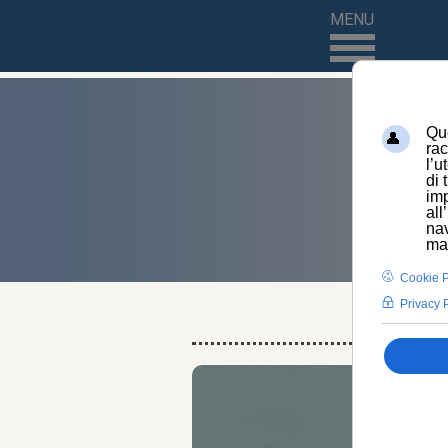
MENU
HOME
N