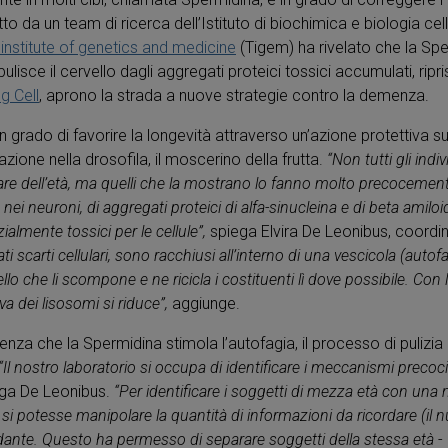
o da un team di ricerca dell’Istituto di biochimica e biologia cel
institute of genetics and medicine
(Tigem) ha rivelato che la Spe
pulisce il cervello dagli aggregati proteici tossici accumulati, rip
g Cell
, aprono la strada a nuove strategie contro la demenza.
 grado di favorire la longevità attraverso un’azione protettiva s
ione nella drosofila, il moscerino della frutta.
“Non tutti gli ind
 dell’età, ma quelli che la mostrano lo fanno molto precocemente 
nei neuroni, di aggregati proteici di alfa-sinucleina e di beta amil
nzialmente tossici per le cellule”,
spiega Elvira De Leonibus, coordina
ti scarti cellulari, sono racchiusi all’interno di una vescicola (au
llo che li scompone e ne ricicla i costituenti lì dove possibile. Con
a dei lisosomi si riduce”,
aggiunge.
za che la Spermidina stimola l’autofagia, il processo di pulizia in
“Il nostro laboratorio si occupa di identificare i meccanismi preco
ega De Leonibus.
“Per identificare i soggetti di mezza età con un
i si potesse manipolare la quantità di informazioni da ricordare (il
sfidante. Questo ha permesso di separare soggetti della stessa età
-