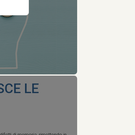
SCE LE
ifetti di memoria, rimettendo in