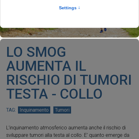
LO SMOG
AUMENTA IL
RISCHIO DI TUMORI
TESTA - COLLO
Inquinamento
Tumori
L’inquinamento atmosferico aumenta anche il rischio di
sviluppare tumori alla testa al collo. E’ quanto emerge da