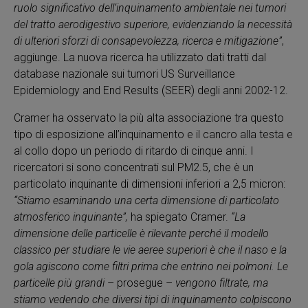
ruolo significativo dell’inquinamento ambientale nei tumori
del tratto aerodigestivo superiore, evidenziando la necessità
di ulteriori sforzi di consapevolezza, ricerca e mitigazione”
,
aggiunge. La nuova ricerca ha utilizzato dati tratti dal
database nazionale sui tumori US Surveillance
Epidemiology and End Results (SEER) degli anni 2002-12.
Cramer ha osservato la più alta associazione tra questo
tipo di esposizione all’inquinamento e il cancro alla testa e
al collo dopo un periodo di ritardo di cinque anni. I
ricercatori si sono concentrati sul PM2.5, che è un
particolato inquinante di dimensioni inferiori a 2,5 micron:
“Stiamo esaminando una certa dimensione di particolato
atmosferico inquinante”,
ha spiegato Cramer.
“La
dimensione delle particelle è rilevante perché il modello
classico per studiare le vie aeree superiori è che il naso e la
gola agiscono come filtri prima che entrino nei polmoni. Le
particelle più grandi
– prosegue –
vengono filtrate, ma
stiamo vedendo che diversi tipi di inquinamento colpiscono