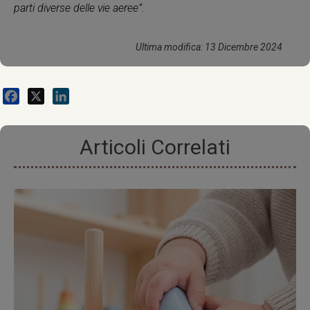
parti diverse delle vie aeree”.
Ultima modifica: 13 Dicembre 2024
Facebook
X
LinkedIn
Articoli Correlati