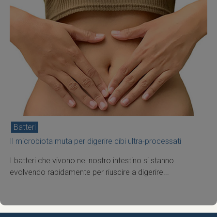
Batteri
Il microbiota muta per digerire cibi ultra-processati
I batteri che vivono nel nostro intestino si stanno
evolvendo rapidamente per riuscire a digerire...