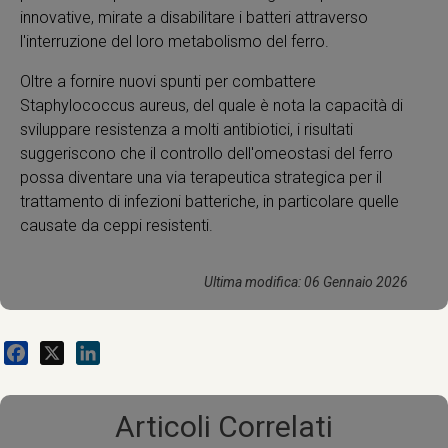
innovative, mirate a disabilitare i batteri attraverso
l'interruzione del loro metabolismo del ferro.
Oltre a fornire nuovi spunti per combattere
Staphylococcus aureus, del quale è nota la capacità di
sviluppare resistenza a molti antibiotici, i risultati
suggeriscono che il controllo dell'omeostasi del ferro
possa diventare una via terapeutica strategica per il
trattamento di infezioni batteriche, in particolare quelle
causate da ceppi resistenti.
Ultima modifica: 06 Gennaio 2026
Facebook
X
LinkedIn
Articoli Correlati