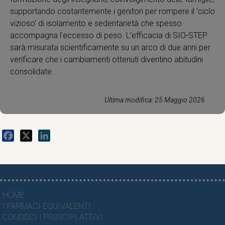
supportando costantemente i genitori per rompere il ‘ciclo
vizioso’ di isolamento e sedentarietà che spesso
accompagna l’eccesso di peso. L’efficacia di SIO-STEP
sarà misurata scientificamente su un arco di due anni per
verificare che i cambiamenti ottenuti diventino abitudini
consolidate.
Ultima modifica: 25 Maggio 2026
Facebook
X
LinkedIn
HOME
I FARMACI EQUIVALENTI
CONOSCI I PRINCIPI ATTIVI