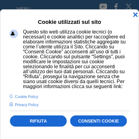
MENU
HOME
NEWS
OBESITÀ UNDER 30: RISCHIO MORTE PRECOCE +70%