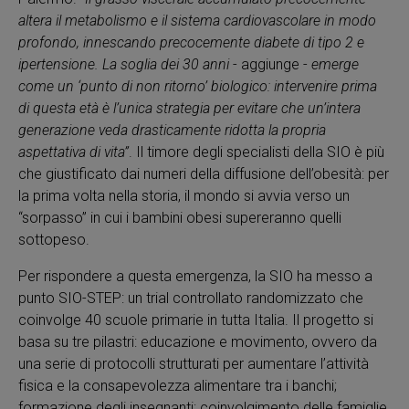
altera il metabolismo e il sistema cardiovascolare in modo
profondo, innescando precocemente diabete di tipo 2 e
ipertensione. La soglia dei 30 anni
- aggiunge -
emerge
come un ‘punto di non ritorno’ biologico: intervenire prima
di questa età è l’unica strategia per evitare che un’intera
generazione veda drasticamente ridotta la propria
aspettativa di vita”
. Il timore degli specialisti della SIO è più
che giustificato dai numeri della diffusione dell’obesità: per
la prima volta nella storia, il mondo si avvia verso un
“sorpasso” in cui i bambini obesi supereranno quelli
sottopeso.
Per rispondere a questa emergenza, la SIO ha messo a
punto SIO-STEP: un trial controllato randomizzato che
coinvolge 40 scuole primarie in tutta Italia. Il progetto si
basa su tre pilastri: educazione e movimento, ovvero da
una serie di protocolli strutturati per aumentare l’attività
fisica e la consapevolezza alimentare tra i banchi;
formazione degli insegnanti; coinvolgimento delle famiglie,