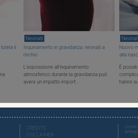
Neonati
Neonat
tutela il
Inquinamento in gravidanza: neonati a
Nuovo m
rischio
alla nasc
L’esposizione all’inquinamento
È possibi
una
atmosferico durante la gravidanza può
complica
avere un impatto import...
hanno su
Contenu
CREDITS
dettagli
DISCLAIMER