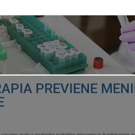
RAPIA PREVIENE MENI
E
vaccino orale e probiotici potrebbe prevenire la trasmissione ai n