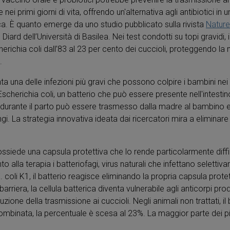
 nei primi giorni di vita, offrendo un'alternativa agli antibiotici i
a. È quanto emerge da uno studio pubblicato sulla rivista
Natur
iard dell’Università di Basilea. Nei test condotti su topi gravidi, 
richia coli dall’83 al 23 per cento dei cuccioli, proteggendo la 
.
una delle infezioni più gravi che possono colpire i bambini nei prim
Escherichia coli, un batterio che può essere presente nell'intestin
urante il parto può essere trasmesso dalla madre al bambino e, 
. La strategia innovativa ideata dai ricercatori mira a eliminare i
 possiede una capsula protettiva che lo rende particolarmente diffi
 alla terapia i batteriofagi, virus naturali che infettano selettiva
coli K1, il batterio reagisce eliminando la propria capsula protett
barriera, la cellula batterica diventa vulnerabile agli anticorpi pro
zione della trasmissione ai cuccioli. Negli animali non trattati, i
combinata, la percentuale è scesa al 23%. La maggior parte dei pic