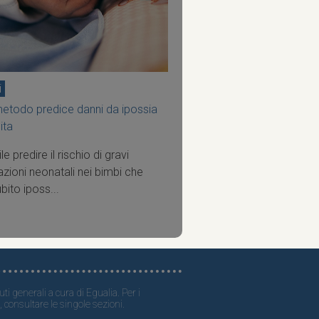
i
etodo predice danni da ipossia
ita
le predire il rischio di gravi
zioni neonatali nei bimbi che
bito iposs...
ti generali a cura di Egualia. Per i
, consultare le singole sezioni.