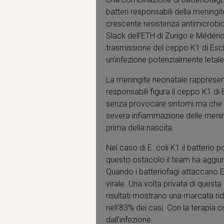
batteri responsabili della meningite
crescente resistenza antimicrobic
Slack dell’ETH di Zurigo e Médéric D
trasmissione del ceppo K1 di Esche
un'infezione potenzialmente letale
La meningite neonatale rappresenta 
responsabili figura il ceppo K1 di 
senza provocare sintomi ma che d
severa infiammazione delle meningi
prima della nascita.
Nel caso di E. coli K1 il batterio
questo ostacolo il team ha aggiunto
Quando i batteriofagi attaccano E. 
virale. Una volta privata di questa 
risultati mostrano una marcata ridu
nell’83% dei casi. Con la terapia 
dall’infezione.