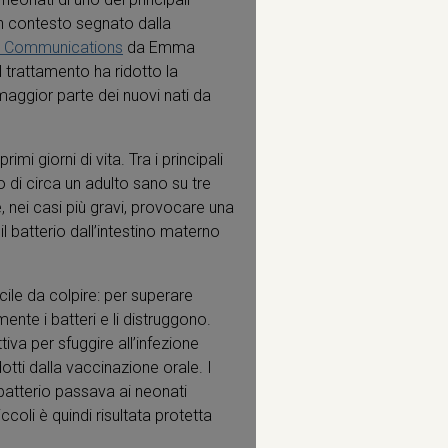
n un contesto segnato dalla
e Communications
da Emma
il trattamento ha ridotto la
maggior parte dei nuovi nati da
i giorni di vita. Tra i principali
o di circa un adulto sano su tre
nei casi più gravi, provocare una
l batterio dall’intestino materno
cile da colpire: per superare
mente i batteri e li distruggono.
iva per sfuggire all’infezione
dotti dalla vaccinazione orale. I
l batterio passava ai neonati
coli è quindi risultata protetta