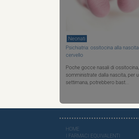
Neonati
Psichiatria: ossitocina alla nascita 
cervello
Poche gocce nasali di ossitocina,
somministrate dalla nascita, per 
settimana, potrebbero bast...
HOME
I FARMACI EQUIVALENTI