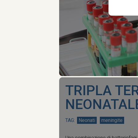
TRIPLA TE
NEONATAL
Neonati
meningite
Una combinazione di batteriofagi, 