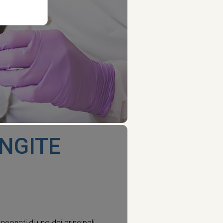
NGITE
eonati di uno dei principali