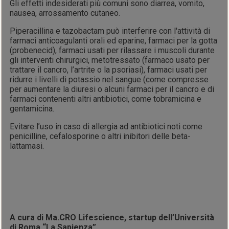
Gli effetti indesiderati più comuni sono diarrea, vomito,
nausea, arrossamento cutaneo.
Piperacillina e tazobactam può interferire con l'attività di
farmaci anticoagulanti orali ed eparine, farmaci per la gotta
(probenecid), farmaci usati per rilassare i muscoli durante
gli interventi chirurgici, metotressato (farmaco usato per
trattare il cancro, l’artrite o la psoriasi), farmaci usati per
ridurre i livelli di potassio nel sangue (come compresse
per aumentare la diuresi o alcuni farmaci per il cancro e di
farmaci contenenti altri antibiotici, come tobramicina e
gentamicina.
Evitare l’uso in caso di allergia ad antibiotici noti come
penicilline, cefalosporine o altri inibitori delle beta-
lattamasi.
A cura di Ma.CRO Lifescience, startup dell’Università
di Roma “La Sapienza”.