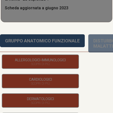
Scheda aggiornata a giugno 2023
GRUPPO ANATOMICO FUNZIONALE
DISTURB
MALATT
ALLERGOLOGICI-IMMUNOLOGICI
CARDIOLOGICI
DERMATOLOGICI