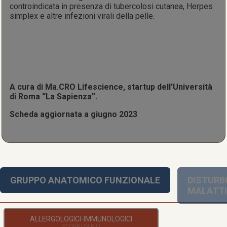
controindicata in presenza di tubercolosi cutanea, Herpes
simplex e altre infezioni virali della pelle.
A cura di Ma.CRO Lifescience, startup dell’Università
di Roma “La Sapienza”.
Scheda aggiornata a giugno 2023
GRUPPO ANATOMICO FUNZIONALE
DISTURB
MALATT
ALLERGOLOGICI-IMMUNOLOGICI