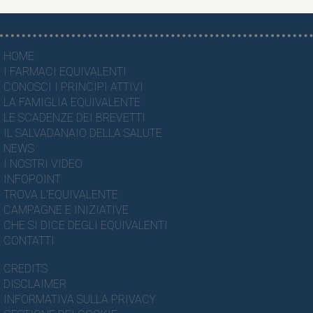
HOME
I FARMACI EQUIVALENTI
CONOSCI I PRINCIPI ATTIVI
LA FAMIGLIA EQUIVALENTE
LE SCADENZE DEI BREVETTI
IL SALVADANAIO DELLA SALUTE
NEWS
I NOSTRI VIDEO
INFOPOINT
TROVA L'EQUIVALENTE
CAMPAGNE E INIZIATIVE
CHE SI DICE DEGLI EQUIVALENTI
CONTATTI
CREDITS
DISCLAIMER
INFORMATIVA SULLA PRIVACY