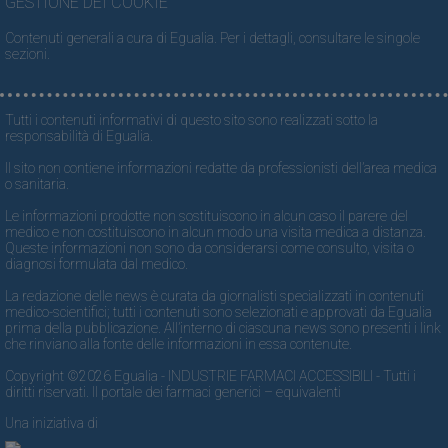
GESTIONE DEI COOKIE
Contenuti generali a cura di Egualia. Per i dettagli, consultare le singole
sezioni.
Tutti i contenuti informativi di questo sito sono realizzati sotto la
responsabilità di Egualia.
Il sito non contiene informazioni redatte da professionisti dell’area medica
o sanitaria.
Le informazioni prodotte non sostituiscono in alcun caso il parere del
medico e non costituiscono in alcun modo una visita medica a distanza.
Queste informazioni non sono da considerarsi come consulto, visita o
diagnosi formulata dal medico.
La redazione delle news è curata da giornalisti specializzati in contenuti
medico-scientifici; tutti i contenuti sono selezionati e approvati da Egualia
prima della pubblicazione. All’interno di ciascuna news sono presenti i link
che rinviano alla fonte delle informazioni in essa contenute.
Copyright ©2026 Egualia - INDUSTRIE FARMACI ACCESSIBILI - Tutti i
diritti riservati. Il portale dei farmaci generici – equivalenti
Una iniziativa di