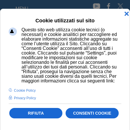
MENU
HOME
PRINCIPI ATTIVI
GENTAMICINA + BETAMETASONE
CONOSCI I PRINCIPI