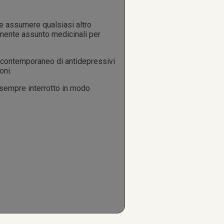
e assumere qualsiasi altro
emente assunto medicinali per
o contemporaneo di antidepressivi
oni.
a sempre interrotto in modo