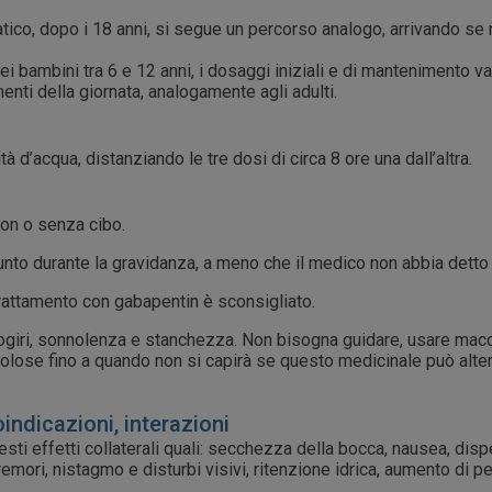
atico, dopo i 18 anni, si segue un percorso analogo, arrivando se
nei bambini tra 6 e 12 anni, i dosaggi iniziali e di mantenimento v
nti della giornata, analogamente agli adulti.
d’acqua, distanziando le tre dosi di circa 8 ore una dall’altra.
on o senza cibo.
to durante la gravidanza, a meno che il medico non abbia detto
trattamento con gabapentin è sconsigliato.
iri, sonnolenza e stanchezza. Non bisogna guidare, usare macc
colose fino a quando non si capirà se questo medicinale può alter
oindicazioni, interazioni
i effetti collaterali quali: secchezza della bocca, nausea, dispe
mori, nistagmo e disturbi visivi, ritenzione idrica, aumento di pes