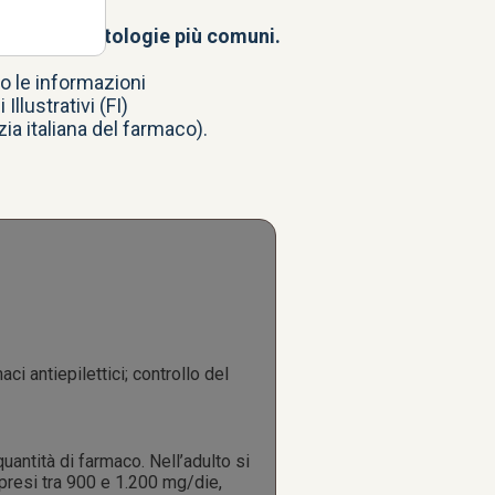
più usati?
mento delle patologie più comuni.
no le informazioni
llustrativi (FI)
ia italiana del farmaco).
ci antiepilettici; controllo del
uantità di farmaco. Nell’adulto si
presi tra 900 e 1.200 mg/die,