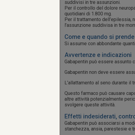
suddivisi in tre assunzioni.
Per il controllo del dolore neurop
quotidiani di 1.800 mg.
Per il trattamento dell’epilessia, 
l’assunzione suddivisa in tre mome
Come e quando si prende
Si assume con abbondante quantità 
Avvertenze e indicazioni
Gabapentin può essere assunto c
Gabapentin non deve essere assun
L’allattamento al seno durante il 
Questo farmaco può causare capog
altre attività potenzialmente peri
svolgere queste attività.
Effetti indesiderati, contr
Gabapentin può associarsi a modest
stanchezza, ansia, parestesie e tre