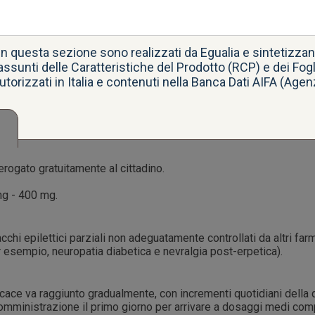
re quali sono i principi attivi alla base dei medicinali 
utte le informazioni sui principi attivi utili al tratta
 in questa sezione sono realizzati da Egualia e sintetizza
ssunti delle Caratteristiche del Prodotto (RCP) e dei Fogli I
utorizzati in Italia e contenuti nella
Banca Dati AIFA
(Agenz
rogato gratuitamente al cittadino.
mg - 400 mg.
chi epilettici parziali non adeguatamente controllati da altri farma
r esempio, neuropatia diabetica e nevralgia post-erpetica).
ficace va raggiunto gradualmente, con incrementi quotidiani della q
omministrazione il primo giorno per arrivare a dosaggi medi com