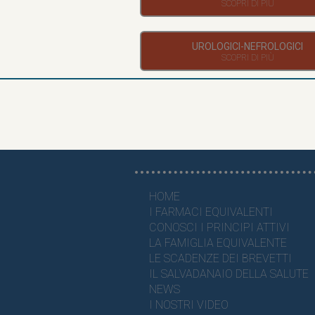
UROLOGICI-NEFROLOGICI
HOME
I FARMACI EQUIVALENTI
CONOSCI I PRINCIPI ATTIVI
LA FAMIGLIA EQUIVALENTE
LE SCADENZE DEI BREVETTI
IL SALVADANAIO DELLA SALUTE
NEWS
I NOSTRI VIDEO