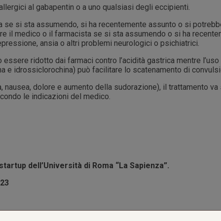
lergici al gabapentin o a uno qualsiasi degli eccipienti.
ta se si sta assumendo, si ha recentemente assunto o si potrebb
mare il medico o il farmacista se si sta assumendo o si ha recent
pressione, ansia o altri problemi neurologici o psichiatrici.
essere ridotto dai farmaci contro l’acidità gastrica mentre l’us
ina e idrossiclorochina) può facilitare lo scatenamento di convulsi
ia, nausea, dolore e aumento della sudorazione), il trattamento v
condo le indicazioni del medico.
startup dell’Università di Roma “La Sapienza”.
023