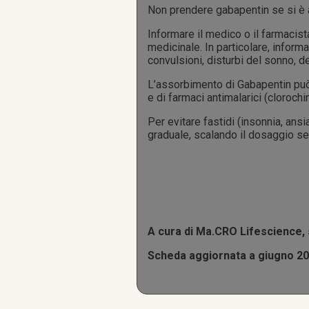
Non prendere gabapentin se si è al
Informare il medico o il farmacis
medicinale. In particolare, infor
convulsioni, disturbi del sonno, de
L’assorbimento di Gabapentin può 
e di farmaci antimalarici (cloroch
Per evitare fastidi (insonnia, ans
graduale, scalando il dosaggio se
A cura di Ma.CRO Lifescience, 
Scheda aggiornata a giugno 2