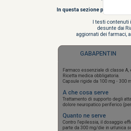
Vuoi sape
In questa sezione puoi trovare t
I testi contenuti
desunte dai Ria
aggiornati dei farmaci, a
GABAPENTIN
Farmaco essenziale di classe A, e
Ricetta medica obbligatoria.
Capsule rigide da 100 mg - 300 
A che cosa serve
Trattamento di supporto degli attac
dolore neuropatico periferico (pe
Quanto ne serve
Contro l’epilessia, il dosaggio ef
parte da 300 mg/die in un’unica s