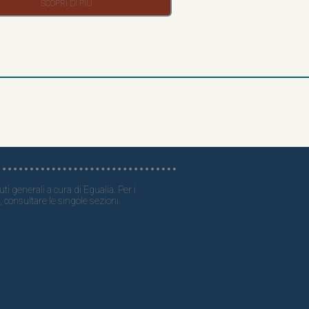
ti generali a cura di Egualia. Per i
, consultare le singole sezioni.