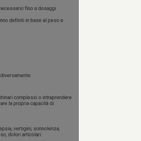
 necessario fino a dosaggi
anno definiti in base al peso e
 diversamente.
hinari complessi o intraprendere
are la propria capacità di
psia, vertigini, sonnolenza,
o, dolori articolari.