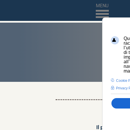
MENU
CO
Il principio at