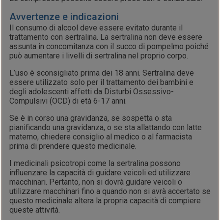
Avvertenze e indicazioni
Il consumo di alcool deve essere evitato durante il
trattamento con sertralina. La sertralina non deve essere
assunta in concomitanza con il succo di pompelmo poiché
può aumentare i livelli di sertralina nel proprio corpo.
L’uso è sconsigliato prima dei 18 anni. Sertralina deve
essere utilizzato solo per il trattamento dei bambini e
degli adolescenti affetti da Disturbi Ossessivo-
Compulsivi (OCD) di età 6-17 anni.
Se è in corso una gravidanza, se sospetta o sta
pianificando una gravidanza, o se sta allattando con latte
materno, chiedere consiglio al medico o al farmacista
prima di prendere questo medicinale.
I medicinali psicotropi come la sertralina possono
influenzare la capacità di guidare veicoli ed utilizzare
macchinari. Pertanto, non si dovrà guidare veicoli o
utilizzare macchinari fino a quando non si avrà accertato se
questo medicinale altera la propria capacità di compiere
queste attività.