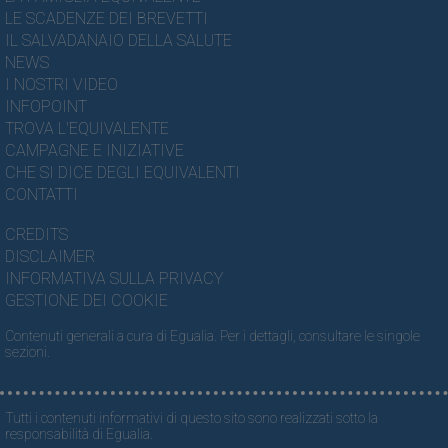
LE SCADENZE DEI BREVETTI
IL SALVADANAIO DELLA SALUTE
NEWS
I NOSTRI VIDEO
INFOPOINT
TROVA L'EQUIVALENTE
CAMPAGNE E INIZIATIVE
CHE SI DICE DEGLI EQUIVALENTI
CONTATTI
CREDITS
DISCLAIMER
INFORMATIVA SULLA PRIVACY
GESTIONE DEI COOKIE
Contenuti generali a cura di Egualia. Per i dettagli, consultare le singole
sezioni.
Tutti i contenuti informativi di questo sito sono realizzati sotto la
responsabilità di Egualia.