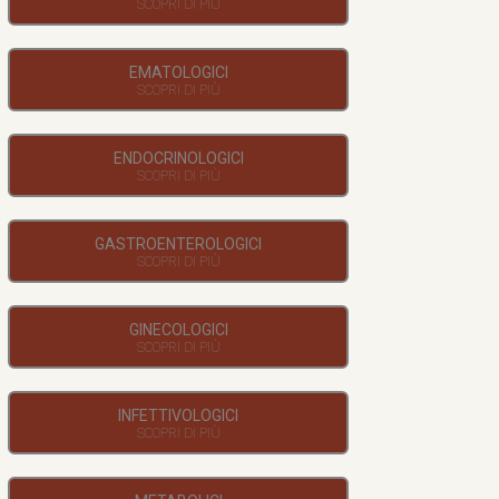
EMATOLOGICI
ENDOCRINOLOGICI
GASTROENTEROLOGICI
GINECOLOGICI
INFETTIVOLOGICI