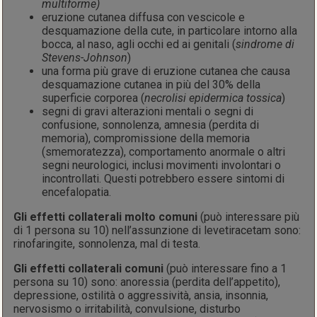
multiforme)
eruzione cutanea diffusa con vescicole e
desquamazione della cute, in particolare intorno alla
bocca, al naso, agli occhi ed ai genitali (
sindrome di
Stevens-Johnson
)
una forma più grave di eruzione cutanea che causa
desquamazione cutanea in più del 30% della
superficie corporea (
necrolisi epidermica tossica
)
segni di gravi alterazioni mentali o segni di
confusione, sonnolenza, amnesia (perdita di
memoria), compromissione della memoria
(smemoratezza), comportamento anormale o altri
segni neurologici, inclusi movimenti involontari o
incontrollati. Questi potrebbero essere sintomi di
encefalopatia.
Gli effetti collaterali
molto comuni
(può interessare più
di 1 persona su 10) nell’assunzione di levetiracetam sono:
rinofaringite, sonnolenza, mal di testa.
Gli effetti collaterali
comuni
(può interessare fino a 1
persona su 10) sono: anoressia (perdita dell’appetito),
depressione, ostilità o aggressività, ansia, insonnia,
nervosismo o irritabilità, convulsione, disturbo