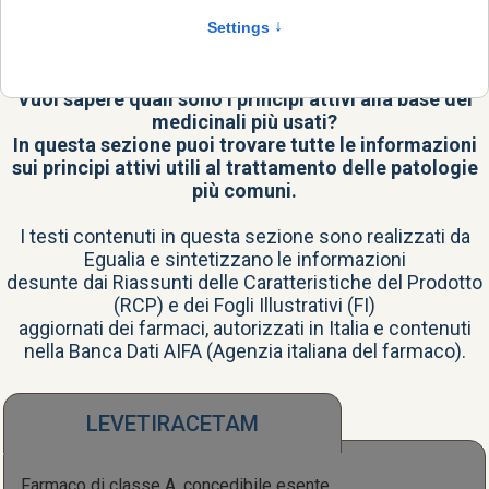
Il principio attivo è il vero cuore del farmaco, la
sostanza con il potere terapeutico.
Vuoi sapere quali sono i principi attivi alla base dei
medicinali più usati?
In questa sezione puoi trovare tutte le informazioni
sui principi attivi utili al trattamento delle patologie
più comuni.
I testi contenuti in questa sezione sono realizzati da
Egualia e sintetizzano le informazioni
desunte dai Riassunti delle Caratteristiche del Prodotto
(RCP) e dei Fogli Illustrativi (FI)
aggiornati dei farmaci, autorizzati in Italia e contenuti
nella
Banca Dati AIFA
(Agenzia italiana del farmaco).
LEVETIRACETAM
Farmaco di classe A, concedibile esente