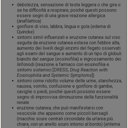
debolezza, sensazione di testa leggera o che gira o
se ha difficoltà a respirare, poiché questi possono
essere segni di una grave reazione allergica
(anafilattica)
gonfiore di viso, labbra, lingua e gola (edema di
Quincke)
sintomi simil-influenzali e eruzione cutanea sul viso
seguita da eruzione cutanea estesa con febbre alta,
aumento dei livelli degli enzimi del fegato osservati
agli esami del sangue e aumento di un tipo di globuli
bianchi del sangue (eosinofilia) e ingrossamento dei
linfonodi (reazione a farmaco con eosinofilia e
sintomi sistemici [DRESS,
Drug Reaction with
Eosinophilia and Systemic Symptoms
])
sintomi come ridotto volume delle urine, stanchezza,
nausea, vomito, confusione e gonfiore di gambe,
caviglie o piedi, poiché questi possono essere
segno di improvvisa diminuzione della funzionalità
renale
eruzione cutanea, che può manifestarsi con
vescicole che appaiono come piccoli bersagli
(macchie scure centrali circondate da un’area più
chiara, con un anello scuro intorno al bordo) (
eritema