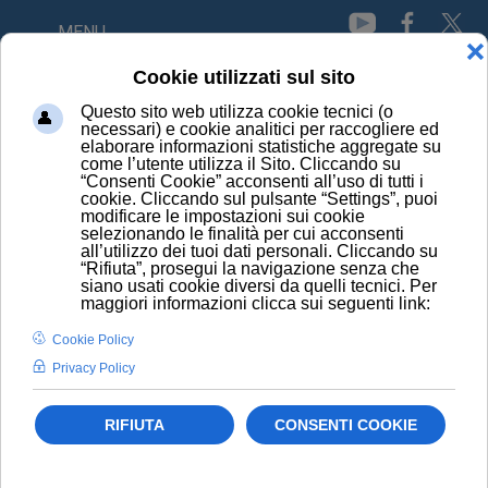
MENU
HOME
PRINCIPI ATTIVI
LEVETIRACETAM
CONOSCI I PRINCIPI
ATTIVI