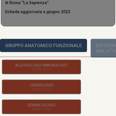
di Roma “La Sapienza”.
Scheda aggiornata a giugno 2023
GRUPPO ANATOMICO FUNZIONALE
DISTURB
MALATT
ALLERGOLOGICI-IMMUNOLOGICI
CARDIOLOGICI
DERMATOLOGICI