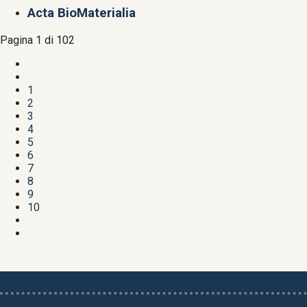
Acta BioMaterialia
Pagina 1 di 102
1
2
3
4
5
6
7
8
9
10