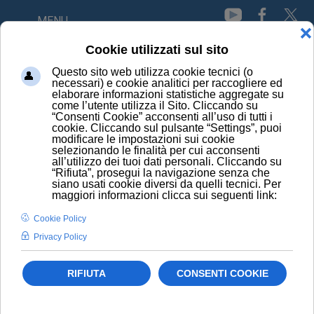
MENU
Metabolic Engineering
Piume
Stem Cell
Tampone nasale
Tumore al seno
2019
Aberdeen University
Abilità cognitive