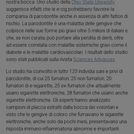
nostra bocca. Uno studio della
Ohio State University
suggerisce infatti che le e-cig potrebbero favorire la
comparsa di parodontite anche in assenza di altri fattori di
rischio. La parodontite è una malattia delle gengive che
colpisce nelle sue forme più gravi oltre 5 milioni di italiani e
che, se non curata, può portare alla perdita di denti, oltre
ad essere correlata con malattie sistemiche gravi come il
diabete e le malattie cardiovascolari. I risultati dello studio
sono stati pubblicati sulla rivista
Sciences Advances
.
Lo studio ha coinvolto in tutto 123 individui sani e privi di
parodontite, di cui 25 fumatori, 25 non fumatori, 20
fumatori di e-sigarette, 25 ex-fumatori che attualmente
usano sigarette elettroniche, 28 fumatori che usano anche
sigarette elettroniche. Gli esperti hanno analizzato
campioni di placca estratti dalla bocca dei volontari e
visto che le gengive di coloro che fumavano le sigarette
elettroniche, anche solo da pochi mesi, presentavano una
risposta immuno-infiammatoria abnorme e importanti