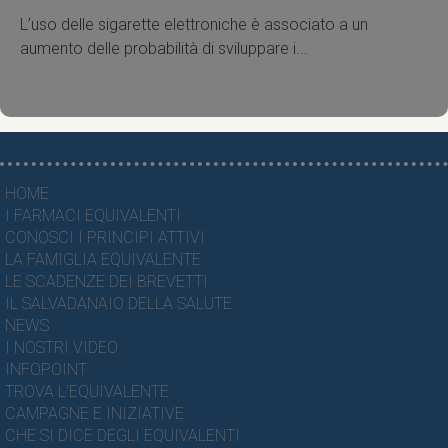
L’uso delle sigarette elettroniche è associato a un
aumento delle probabilità di sviluppare i...
HOME
I FARMACI EQUIVALENTI
CONOSCI I PRINCIPI ATTIVI
LA FAMIGLIA EQUIVALENTE
LE SCADENZE DEI BREVETTI
IL SALVADANAIO DELLA SALUTE
NEWS
I NOSTRI VIDEO
INFOPOINT
TROVA L'EQUIVALENTE
CAMPAGNE E INIZIATIVE
CHE SI DICE DEGLI EQUIVALENTI