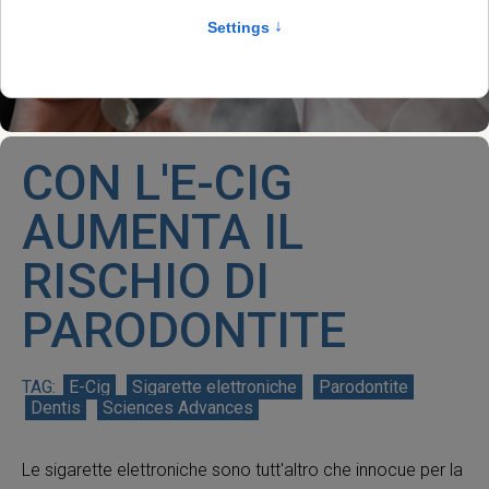
CON L'E-CIG
AUMENTA IL
RISCHIO DI
PARODONTITE
E-Cig
Sigarette elettroniche
Parodontite
Dentis
Sciences Advances
Le sigarette elettroniche sono tutt'altro che innocue per la