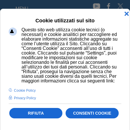
MENU
HOME
NEWS
HPV: FERTILITÀ MASCHILE A RISCHIO; BOOM CASI ESTIVI