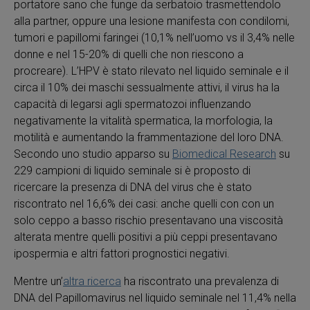
portatore sano che funge da serbatoio trasmettendolo
alla partner, oppure una lesione manifesta con condilomi,
tumori e papillomi faringei (10,1% nell’uomo vs il 3,4% nelle
donne e nel 15-20% di quelli che non riescono a
procreare). L’HPV è stato rilevato nel liquido seminale e il
circa il 10% dei maschi sessualmente attivi, il virus ha la
capacità di legarsi agli spermatozoi influenzando
negativamente la vitalità spermatica, la morfologia, la
motilità e aumentando la frammentazione del loro DNA.
Secondo uno studio apparso su
Biomedical Research
su
229 campioni di liquido seminale si è proposto di
ricercare la presenza di DNA del virus che è stato
riscontrato nel 16,6% dei casi: anche quelli con con un
solo ceppo a basso rischio presentavano una viscosità
alterata mentre quelli positivi a più ceppi presentavano
ipospermia e altri fattori prognostici negativi.
Mentre un’
altra ricerca
ha riscontrato una prevalenza di
DNA del Papillomavirus nel liquido seminale nel 11,4% nella