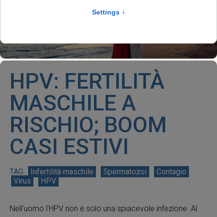
HPV: FERTILITÀ
MASCHILE A
RISCHIO; BOOM
CASI ESTIVI
Infertilità maschile
Spermatozoi
Contagio
Virus
HPV
Nell'uomo l'HPV non è solo una spiacevole infezione. Al