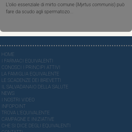
L’olio essenziale di mirto comune (
Myrtus communis
) può
fare da scudo agli spermatozo...
HOME
I FARMACI EQUIVALENTI
CONOSCI I PRINCIPI ATTIVI
LA FAMIGLIA EQUIVALENTE
LE SCADENZE DEI BREVETTI
IL SALVADANAIO DELLA SALUTE
NEWS
I NOSTRI VIDEO
INFOPOINT
TROVA L'EQUIVALENTE
CAMPAGNE E INIZIATIVE
CHE SI DICE DEGLI EQUIVALENTI