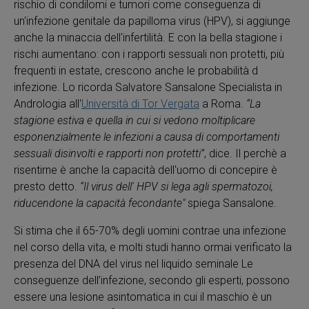
rischio di condilomi e tumori come conseguenza di
un'infezione genitale da papilloma virus (HPV), si aggiunge
anche la minaccia dell'infertilità. E con la bella stagione i
rischi aumentano: con i rapporti sessuali non protetti, più
frequenti in estate, crescono anche le probabilità d
infezione. Lo ricorda Salvatore Sansalone Specialista in
Andrologia all'
Università di Tor Vergata
a Roma.
“La
stagione estiva e quella in cui si vedono moltiplicare
esponenzialmente le infezioni a causa di comportamenti
sessuali disinvolti e rapporti non protetti”
, dice. Il perchè a
risentirne è anche la capacità dell'uomo di concepire è
presto detto.
“Il virus dell' HPV si lega agli spermatozoi,
riducendone la capacità fecondante"
spiega Sansalone.
Si stima che il 65-70% degli uomini contrae una infezione
nel corso della vita, e molti studi hanno ormai verificato la
presenza del DNA del virus nel liquido seminale Le
conseguenze dell’infezione, secondo gli esperti, possono
essere una lesione asintomatica in cui il maschio è un