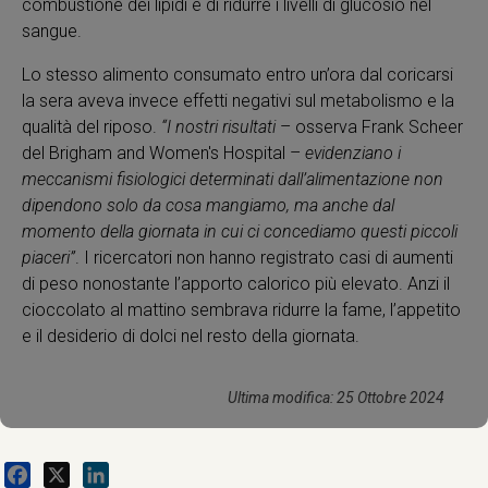
combustione dei lipidi e di ridurre i livelli di glucosio nel
sangue.
Lo stesso alimento consumato entro un’ora dal coricarsi
la sera aveva invece effetti negativi sul metabolismo e la
qualità del riposo.
“I nostri risultati
– osserva Frank Scheer
del Brigham and Women's Hospital –
evidenziano i
meccanismi fisiologici determinati dall’alimentazione non
dipendono solo da cosa mangiamo, ma anche dal
momento della giornata in cui ci concediamo questi piccoli
piaceri”
. I ricercatori non hanno registrato casi di aumenti
di peso nonostante l’apporto calorico più elevato. Anzi il
cioccolato al mattino sembrava ridurre la fame, l’appetito
e il desiderio di dolci nel resto della giornata.
Ultima modifica: 25 Ottobre 2024