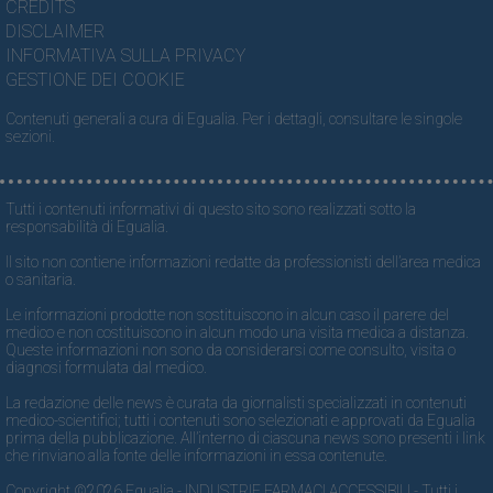
CREDITS
DISCLAIMER
INFORMATIVA SULLA PRIVACY
GESTIONE DEI COOKIE
Contenuti generali a cura di Egualia. Per i dettagli, consultare le singole
sezioni.
Tutti i contenuti informativi di questo sito sono realizzati sotto la
responsabilità di Egualia.
Il sito non contiene informazioni redatte da professionisti dell’area medica
o sanitaria.
Le informazioni prodotte non sostituiscono in alcun caso il parere del
medico e non costituiscono in alcun modo una visita medica a distanza.
Queste informazioni non sono da considerarsi come consulto, visita o
diagnosi formulata dal medico.
La redazione delle news è curata da giornalisti specializzati in contenuti
medico-scientifici; tutti i contenuti sono selezionati e approvati da Egualia
prima della pubblicazione. All’interno di ciascuna news sono presenti i link
che rinviano alla fonte delle informazioni in essa contenute.
Copyright ©2026 Egualia - INDUSTRIE FARMACI ACCESSIBILI - Tutti i