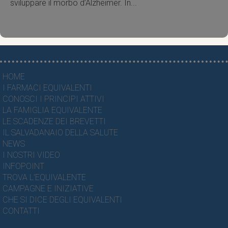
sviluppare il morbo d’Alzheimer. In...
HOME
I FARMACI EQUIVALENTI
CONOSCI I PRINCIPI ATTIVI
LA FAMIGLIA EQUIVALENTE
LE SCADENZE DEI BREVETTI
IL SALVADANAIO DELLA SALUTE
NEWS
I NOSTRI VIDEO
INFOPOINT
TROVA L'EQUIVALENTE
CAMPAGNE E INIZIATIVE
CHE SI DICE DEGLI EQUIVALENTI
CONTATTI