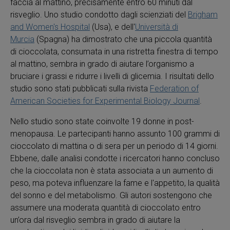
faccia al mattino, precisamente entro 60 minuti dal
risveglio. Uno studio condotto dagli scienziati del
Brigham
and Women's Hospital
(Usa), e dell'
Università di
Murcia
(Spagna) ha dimostrato che una piccola quantità
di cioccolata, consumata in una ristretta finestra di tempo
al mattino, sembra in grado di aiutare l’organismo a
bruciare i grassi e ridurre i livelli di glicemia. I risultati dello
studio sono stati pubblicati sulla rivista
Federation of
American Societies for Experimental Biology Journal
.
Nello studio sono state coinvolte 19 donne in post-
menopausa. Le partecipanti hanno assunto 100 grammi di
cioccolato di mattina o di sera per un periodo di 14 giorni.
Ebbene, dalle analisi condotte i ricercatori hanno concluso
che la cioccolata non è stata associata a un aumento di
peso, ma poteva influenzare la fame e l'appetito, la qualità
del sonno e del metabolismo. Gli autori sostengono che
assumere una moderata quantità di cioccolato entro
un’ora dal risveglio sembra in grado di aiutare la