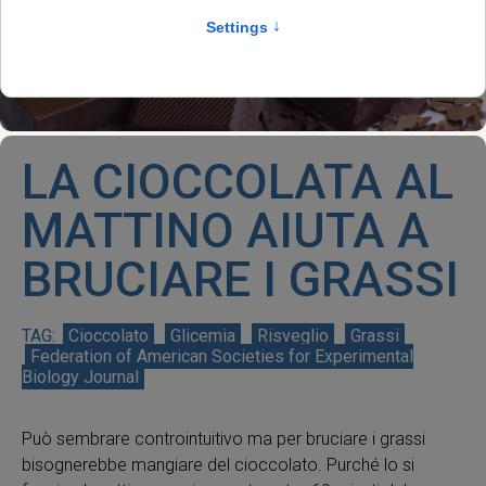
LA CIOCCOLATA AL
MATTINO AIUTA A
BRUCIARE I GRASSI
Cioccolato
Glicemia
Risveglio
Grassi
Federation of American Societies for Experimental
Biology Journal
Può sembrare controintuitivo ma per bruciare i grassi
bisognerebbe mangiare del cioccolato. Purché lo si