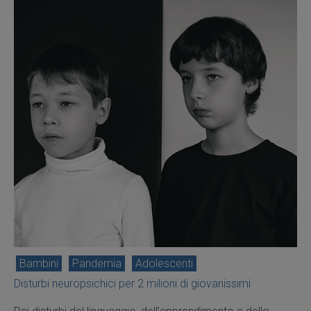
Bambini
Pandemia
Adolescenti
Disturbi neuropsichici per 2 milioni di giovanissimi