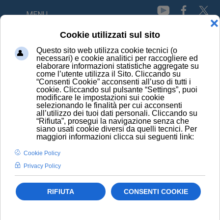
MENU
HOME
NEWS
DIABETE TIPO 1 GIOVANILE: BOOM NEL POST-PANDEMIA