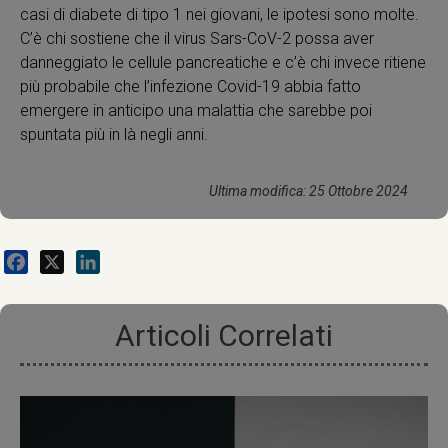
casi di diabete di tipo 1 nei giovani, le ipotesi sono molte.
C’è chi sostiene che il virus Sars-CoV-2 possa aver
danneggiato le cellule pancreatiche e c’è chi invece ritiene
più probabile che l’infezione Covid-19 abbia fatto
emergere in anticipo una malattia che sarebbe poi
spuntata più in là negli anni.
Ultima modifica: 25 Ottobre 2024
Facebook
X
LinkedIn
Articoli Correlati