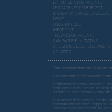
LA FAMIGLIA EQUIVALENTE
LE SCADENZE DEI BREVETTI
IL SALVADANAIO DELLA SALUTE
NEWS
I NOSTRI VIDEO
INFOPOINT
TROVA L'EQUIVALENTE
CAMPAGNE E INIZIATIVE
CHE SI DICE DEGLI EQUIVALENTI
CONTATTI
Tutti i contenuti informativi di questo sit
Il sito non contiene informazioni redatte 
Le informazioni prodotte non sostituisco
costituiscono in alcun modo una visita 
considerarsi come consulto, visita o dia
La redazione delle news è curata da giornal
contenuti sono selezionati e approvati da
ciascuna news sono presenti i link che ri