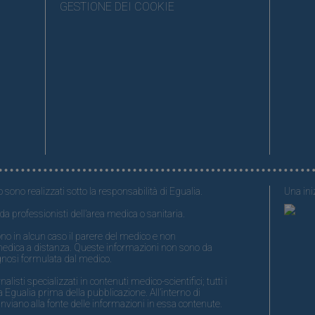
GESTIONE DEI COOKIE
o sono realizzati sotto la responsabilità di Egualia.
Una iniz
da professionisti dell’area medica o sanitaria.
no in alcun caso il parere del medico e non
medica a distanza. Queste informazioni non sono da
gnosi formulata dal medico.
isti specializzati in contenuti medico-scientifici; tutti i
 Egualia prima della pubblicazione. All’interno di
nviano alla fonte delle informazioni in essa contenute.