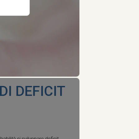
DI DEFICIT
bilità si sviluppare deficit