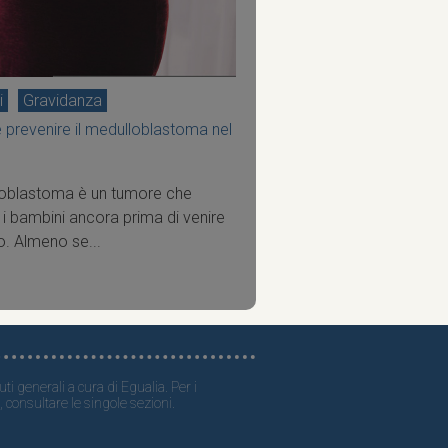
i
Gravidanza
e prevenire il medulloblastoma nel
loblastoma è un tumore che
 i bambini ancora prima di venire
. Almeno se...
ti generali a cura di Egualia. Per i
, consultare le singole sezioni.