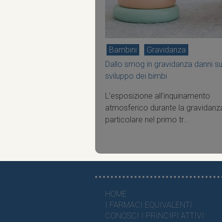
Bambini
Gravidanza
Dallo smog in gravidanza danni s
sviluppo dei bimbi
L’esposizione all’inquinamento
atmosferico durante la gravidanza
particolare nel primo tr...
HOME
I FARMACI EQUIVALENTI
CONOSCI I PRINCIPI ATTIVI