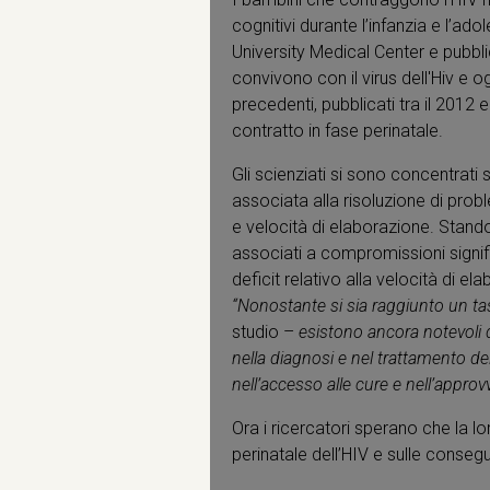
cognitivi durante l’infanzia e l’a
University Medical Center e pubbli
convivono con il virus dell'Hiv e o
precedenti, pubblicati tra il 2012 
contratto in fase perinatale.
Gli scienziati si sono concentrati s
associata alla risoluzione di prob
e velocità di elaborazione. Stando
associati a compromissioni signifi
deficit relativo alla velocità di 
“Nonostante si sia raggiunto un tas
studio –
esistono ancora notevoli d
nella diagnosi e nel trattamento de
nell’accesso alle cure e nell’appro
Ora i ricercatori sperano che la l
perinatale dell’HIV e sulle conseg