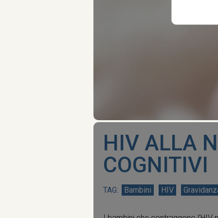
HIV ALLA N
COGNITIVI
Bambini
HIV
Gravidanz
I bambini che contraggono l'HIV n