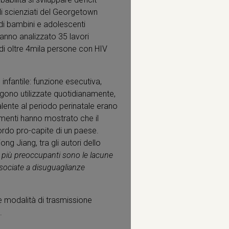
li scienziati del Georgetown
i di bambini e adolescenti
 hanno analizzato 35 lavori
i di oltre 4mila persone con HIV
 infantile: funzione esecutiva,
ngono utilizzate quotidianamente,
alente al periodo perinatale erano
dimenti hanno mostrato che il
lordo pro-capite di un paese.
ng Jiang, tra gli autori dello
ra più preoccupanti sono le lacune
ssociate a disuguaglianze
le modalità di trasmissione
.