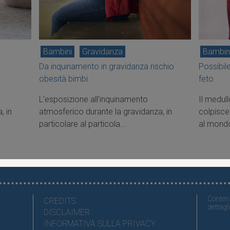
Bambini
Gravidanza
Bambin
u
Da inquinamento in gravidanza rischio
Possibil
obesità bimbi
feto
L’esposizione all’inquinamento
Il medul
, in
atmosferico durante la gravidanza, in
colpisce
particolare al particola...
al mondo
Contenu
CREDITS
dettagli
DISCLAIMER
INFORMATIVA SULLA PRIVACY