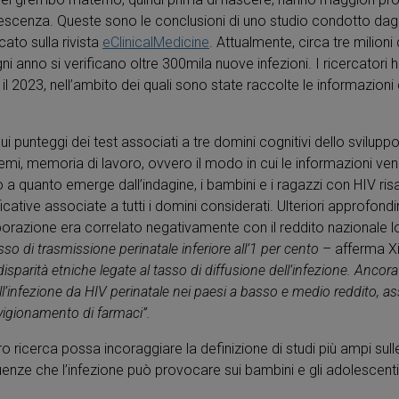
dolescenza. Queste sono le conclusioni di uno studio condotto dag
cato sulla rivista
eClinicalMedicine
. Attualmente, circa tre milion
gni anno si verificano oltre 300mila nuove infezioni. I ricercatori
e il 2023, nell’ambito dei quali sono state raccolte le informazion
ui punteggi dei test associati a tre domini cognitivi dello sviluppo
lemi, memoria di lavoro, ovvero il modo in cui le informazioni ve
 a quanto emerge dall’indagine, i bambini e i ragazzi con HIV ris
cative associate a tutti i domini considerati. Ulteriori approfon
elaborazione era correlato negativamente con il reddito nazionale 
so di trasmissione perinatale inferiore all’1 per cento
– afferma Xio
isparità etniche legate al tasso di diffusione dell’infezione. Anco
ll’infezione da HIV perinatale nei paesi a basso e medio reddito, a
vvigionamento di farmaci”.
oro ricerca possa incoraggiare la definizione di studi più ampi sul
uenze che l’infezione può provocare sui bambini e gli adolescenti