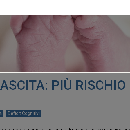
ASCITA: PIÙ RISCHIO 
a
Deficit Cognitivi
el grembo materno, quindi prima di nascere, hanno maggiori proba