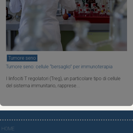
Tumore seno
Tumore seno: cellule “bersaglio” per immunoterapia
I linfociti T regolatori (Treg), un particolare tipo di cellule
del sistema immunitario, rapprese...
HOME