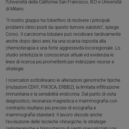
l’Università della California San Francisco, IEO e Università
di Milano.
“Il nostro gruppo ha l’obiettivo di risolvere i principali
problemi clinici posti da questo tumore subdolo”, spiega
Corso. Il carcinoma lobulare può recidivare tardivamente
anche dopo dieci anni, ha una scarsa risposta alla
chemioterapia e una forte aggressività locoregionale. Lo
studio sintetizza le conoscenze attuali ed evidenzia le
linee di ricerca più promettenti per indirizzare risorse e
strategie.
I ricercatori sottolineano le alterazioni genomiche tipiche
(mutazioni CDH1, PIK3CA, ERBB2), la limitata infiltrazione
immunitaria e la sensibilità endocrina. Dal punto di vista
diagnostico, risonanza magnetica e mammografia con
contrasto risultano più precise di ecografia e
mammografia standard. Il lavoro discute anche
l’evoluzione delle tecniche chirurgiche, le strategie
radioterapiche e l’importanza di centri specializzati con