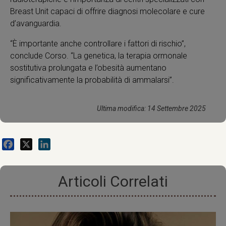
Breast Unit capaci di offrire diagnosi molecolare e cure
d’avanguardia.
“È importante anche controllare i fattori di rischio”,
conclude Corso. “La genetica, la terapia ormonale
sostitutiva prolungata e l’obesità aumentano
significativamente la probabilità di ammalarsi”.
Ultima modifica: 14 Settembre 2025
Facebook
X
LinkedIn
Articoli Correlati