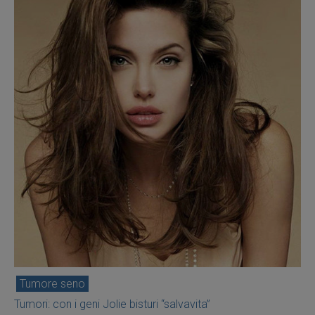
Tumore seno
Tumori: con i geni Jolie bisturi “salvavita”