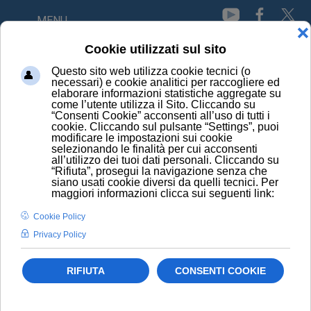
MENU
Tumore al polmone
tumore allo stomaco
Tumore cerebrale
Tumore colon-retto
Tumore del colon-retto
Tumore del marinaio
Tumore della pelle
Tumore gastrico