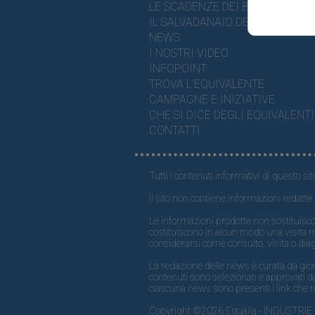
LE SCADENZE DEI BREVETTI
IL SALVADANAIO DELLA SALUTE
NEWS
I NOSTRI VIDEO
INFOPOINT
TROVA L'EQUIVALENTE
CAMPAGNE E INIZIATIVE
CHE SI DICE DEGLI EQUIVALENTI
CONTATTI
Tutti i contenuti informativi di questo sit
Il sito non contiene informazioni redatte 
Le informazioni prodotte non sostituisco
costituiscono in alcun modo una visita 
considerarsi come consulto, visita o dia
La redazione delle news è curata da giornal
contenuti sono selezionati e approvati da
ciascuna news sono presenti i link che ri
Copyright ©2026 Egualia - INDUSTRIE FARM