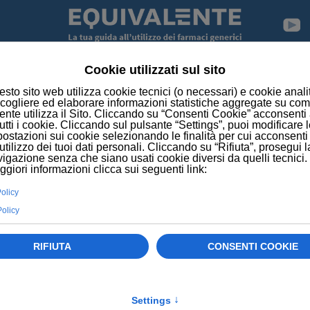
campagna di vaccinazione contro la malaria
zara” minaccia l'Africa
Contenu
CREDITS
dettagli
DISCLAIMER
INFORMATIVA SULLA PRIVACY
GESTIONE DEI COOKIE