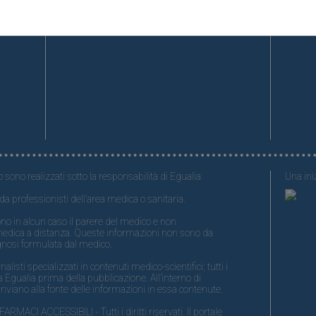
o sono realizzati sotto la responsabilità di Egualia.
Una iniz
da professionisti dell’area medica o sanitaria.
no in alcun caso il parere del medico e non
medica a distanza. Queste informazioni non sono da
gnosi formulata dal medico.
isti specializzati in contenuti medico-scientifici; tutti i
 Egualia prima della pubblicazione. All’interno di
nviano alla fonte delle informazioni in essa contenute.
ACI ACCESSIBILI - Tutti i diritti riservati. Il portale