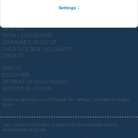
LE SCADENZE DEI BREVETTI
IL SALVADANAIO DELLA SALUTE
NEWS
I NOSTRI VIDEO
INFOPOINT
TROVA L'EQUIVALENTE
CAMPAGNE E INIZIATIVE
CHE SI DICE DEGLI EQUIVALENTI
CONTATTI
CREDITS
DISCLAIMER
INFORMATIVA SULLA PRIVACY
GESTIONE DEI COOKIE
Contenuti generali a cura di Egualia. Per i dettagli, consultare le singole
sezioni.
Tutti i contenuti informativi di questo sito sono realizzati sotto la
responsabilità di Egualia.