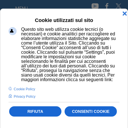
MENU
Citochine infiammatorie
Emicrania episodica ed endometriosi: il
contatto
HOME
I FARMACI EQUIVALENTI
CONOSCI I PRINCIPI ATTIVI
LA FAMIGLIA EQUIVALENTE