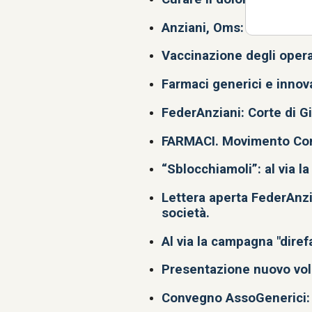
Anziani, Oms: si allunga 
Vaccinazione degli operat
Farmaci generici e innov
FederAnziani: Corte di Giu
FARMACI. Movimento Cons
“Sblocchiamoli”: al via l
Lettera aperta FederAnzi
società.
Al via la campagna "dire
Presentazione nuovo volu
Convegno AssoGenerici: f