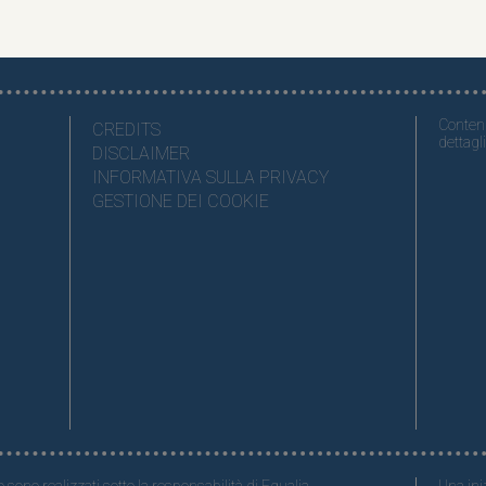
Contenu
CREDITS
dettagli
DISCLAIMER
INFORMATIVA SULLA PRIVACY
GESTIONE DEI COOKIE
o sono realizzati sotto la responsabilità di Egualia.
Una iniz