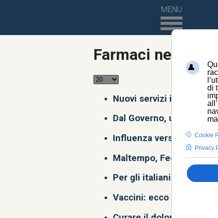
MENU
Farmaci news
Nuovi servizi in farmacia:
Dal Governo, una spinta a
Influenza verso picco sta
Maltempo, FederAnziani: 
Per gli italiani la salute
Vaccini: ecco il "calendar
Curare il dolore è un diri