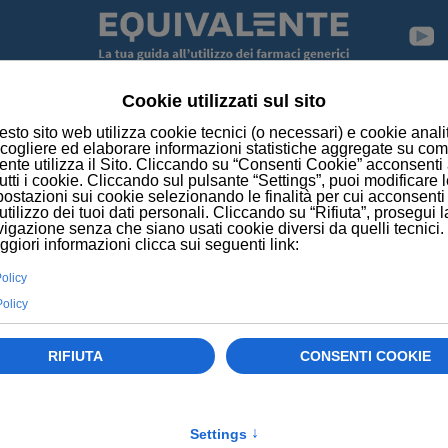
 dalla fisioterapia alle analisi diagnostiche
ll'uso degli equivalenti.
gionale, FederAnziani: vaccino può salvare la vita.
ecco il decalogo contro il freddo siberiano.
 resta al primo posto, anche in tempo di crisi
io della vita" per copertura da 0 a 100 anni
tto, ma il 70% degli italiani non conosce la legge