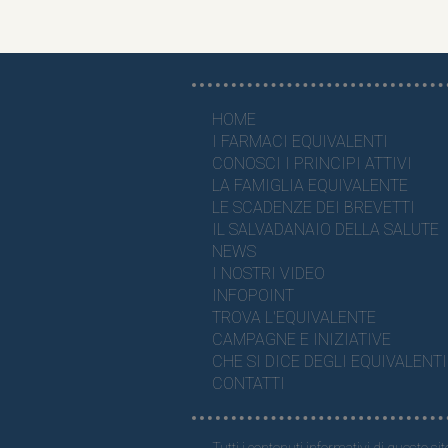
HOME
I FARMACI EQUIVALENTI
CONOSCI I PRINCIPI ATTIVI
LA FAMIGLIA EQUIVALENTE
LE SCADENZE DEI BREVETTI
IL SALVADANAIO DELLA SALUTE
NEWS
I NOSTRI VIDEO
INFOPOINT
TROVA L'EQUIVALENTE
CAMPAGNE E INIZIATIVE
CHE SI DICE DEGLI EQUIVALENTI
CONTATTI
Tutti i contenuti informativi di questo sit