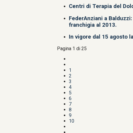
Centri di Terapia del Dol
FederAnziani a Balduzzi: 
franchigia al 2013.
In vigore dal 15 agosto l
Pagina 1 di 25
1
2
3
4
5
6
7
8
9
10