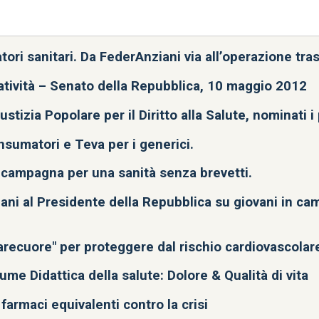
la vita, 400mln di over80 nel 2050
ori sanitari. Da FederAnziani via all’operazione tra
atività – Senato della Repubblica, 10 maggio 2012
stizia Popolare per il Diritto alla Salute, nominati i
umatori e Teva per i generici.
a campagna per una sanità senza brevetti.
ani al Presidente della Repubblica su giovani in cam
farecuore" per proteggere dal rischio cardiovascolar
me Didattica della salute: Dolore & Qualità di vita
armaci equivalenti contro la crisi