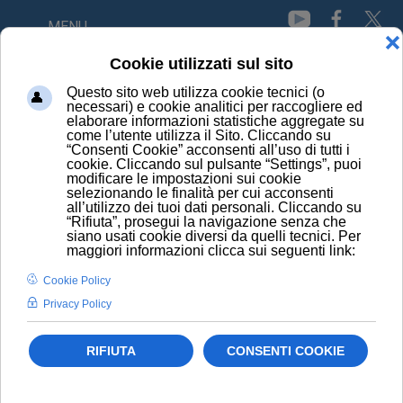
MENU
Psilocibina
Depressione: Iss, via ai test con la psilocibina
HOME
I FARMACI EQUIVALENTI
CONOSCI I PRINCIPI ATTIVI
LA FAMIGLIA EQUIVALENTE
LE SCADENZE DEI BREVETTI