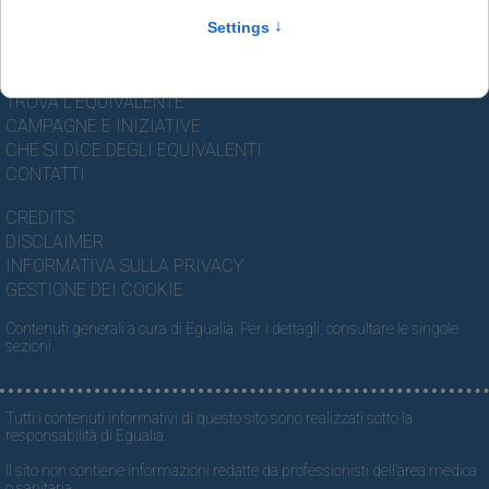
IL SALVADANAIO DELLA SALUTE
NEWS
I NOSTRI VIDEO
INFOPOINT
TROVA L'EQUIVALENTE
CAMPAGNE E INIZIATIVE
CHE SI DICE DEGLI EQUIVALENTI
CONTATTI
CREDITS
DISCLAIMER
INFORMATIVA SULLA PRIVACY
GESTIONE DEI COOKIE
Contenuti generali a cura di Egualia. Per i dettagli, consultare le singole
sezioni.
Tutti i contenuti informativi di questo sito sono realizzati sotto la
responsabilità di Egualia.
Il sito non contiene informazioni redatte da professionisti dell’area medica
o sanitaria.