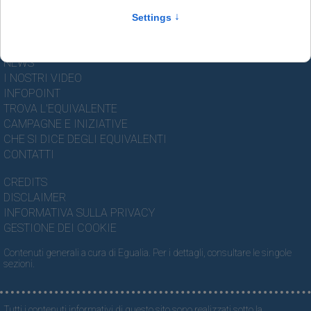
CONOSCI I PRINCIPI ATTIVI
LA FAMIGLIA EQUIVALENTE
LE SCADENZE DEI BREVETTI
IL SALVADANAIO DELLA SALUTE
NEWS
I NOSTRI VIDEO
INFOPOINT
TROVA L'EQUIVALENTE
CAMPAGNE E INIZIATIVE
CHE SI DICE DEGLI EQUIVALENTI
CONTATTI
CREDITS
DISCLAIMER
INFORMATIVA SULLA PRIVACY
GESTIONE DEI COOKIE
Contenuti generali a cura di Egualia. Per i dettagli, consultare le singole
sezioni.
Tutti i contenuti informativi di questo sito sono realizzati sotto la