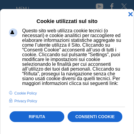
MENU
Videogiochi
Videogiochi: un adolescente su cinque è a
rischio
Videogiochi pericolosi per i bambini
HOME
I FARMACI EQUIVALENTI