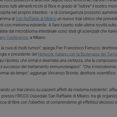
sono tutti alimenti ricchi di fibre in grado di “nutrire” il nostro mi
spita nel proprio intestino - e di conseguenza possono aumentar
gramma al
San Raffaele di Milano
un nuovo trial clinico che preved
enti con mieloma indolente. A fare il punto sulle ultime novità sul
a dal microbioma intestinale sono stati gli scienziati che hann
rapy Conference
, a Milano.
a cura di molti tumori",
spiega Pier Francesco Ferrucci, direttore 
logia e presidente del
Network Italiano per la Bioterapia dei Tumo
i l'ipotesi, che ormai è diventata una certezza, che la composizi
i il successo del trattamento immunoterapico”. “Che il microbioma 
ormai da tempo",
aggiunge Vincenzo Bronte, direttore scientifico 
ando un trial clinico su pazienti affetti da mieloma indolente",
affe
e presso l’IRCCS Ospedale San Raffaele di Milano, tra gli organi
ca di fibre con l'obiettivo di comprenderne gli effettisul decorso e 