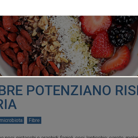
IBRE POTENZIANO RI
RIA
microbiota
Fibre
 noci, pistacchi e arachidi; fagioli, ceci, lenticchie; carote, mela