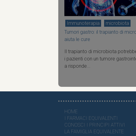
Immunoterapia
microbiota
Tumori gastro: il trapianto di micr
aiuta le cure
Il trapianto di microbiota potrebb
i pazienti con un tumore gastroint
a risponde...
HOME
I FARMACI EQUIVALENTI
CONOSCI I PRINCIPI ATTIVI
LA FAMIGLIA EQUIVALENTE