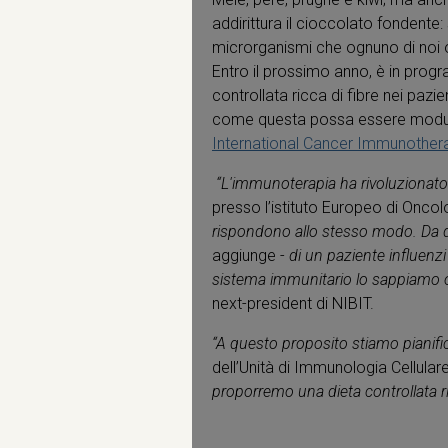
addirittura il cioccolato fondente: 
microrganismi che ognuno di noi o
Entro il prossimo anno, è in pro
controllata ricca di fibre nei pazi
come questa possa essere modulat
International Cancer Immunothe
“L'immunoterapia ha rivoluzionato l
presso l’istituto Europeo di Onco
rispondono allo stesso modo. Da qu
aggiunge -
di un paziente influenz
sistema immunitario lo sappiamo 
next-president di NIBIT.
“A questo proposito stiamo pianific
dell’Unità di Immunologia Cellular
proporremo una dieta controllata ric