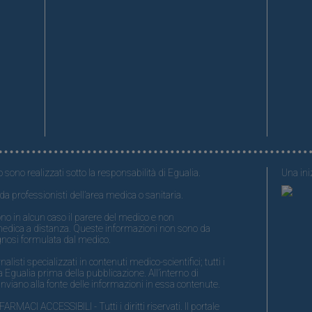
o sono realizzati sotto la responsabilità di Egualia.
Una iniz
da professionisti dell’area medica o sanitaria.
no in alcun caso il parere del medico e non
medica a distanza. Queste informazioni non sono da
gnosi formulata dal medico.
isti specializzati in contenuti medico-scientifici; tutti i
 Egualia prima della pubblicazione. All’interno di
nviano alla fonte delle informazioni in essa contenute.
ACI ACCESSIBILI - Tutti i diritti riservati. Il portale