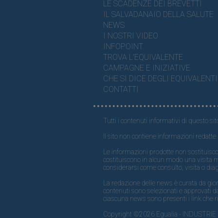
LE SCADENZE DEI BREVETTI
IL SALVADANAIO DELLA SALUTE
NEWS
I NOSTRI VIDEO
INFOPOINT
TROVA L'EQUIVALENTE
CAMPAGNE E INIZIATIVE
CHE SI DICE DEGLI EQUIVALENTI
CONTATTI
Tutti i contenuti informativi di questo sit
Il sito non contiene informazioni redatte 
Le informazioni prodotte non sostituisco
costituiscono in alcun modo una visita 
considerarsi come consulto, visita o dia
La redazione delle news è curata da giornal
contenuti sono selezionati e approvati da
ciascuna news sono presenti i link che ri
Copyright ©2026 Egualia - INDUSTRIE FARM