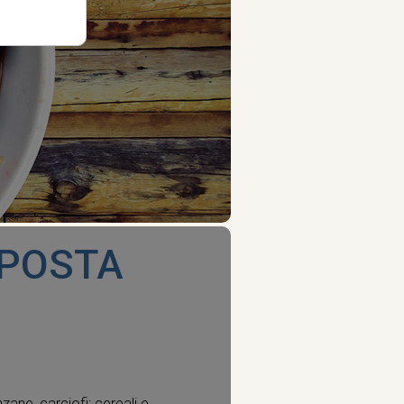
SPOSTA
nzane, carciofi; cereali e