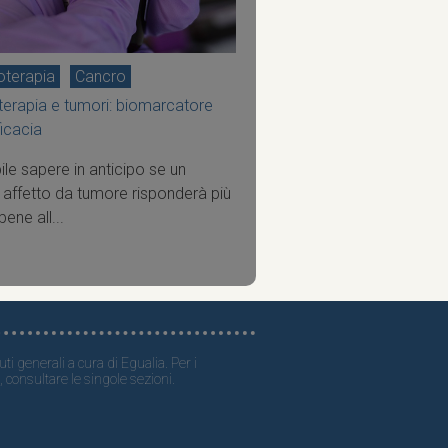
terapia
Cancro
erapia e tumori: biomarcatore
ficacia
ile sapere in anticipo se un
 affetto da tumore risponderà più
ene all...
ti generali a cura di Egualia. Per i
, consultare le singole sezioni.