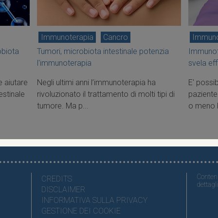
Immunoterapia
Cancro
Immuno
obiota
Tumori, microbiota intestinale potenzia
Immunot
l'immunoterapia
svela ef
e aiutare
Negli ultimi anni l’immunoterapia ha
E' possib
estinale
rivoluzionato il trattamento di molti tipi di
paziente
tumore. Ma p...
o meno b
Contenu
CREDITS
dettagli
DISCLAIMER
INFORMATIVA SULLA PRIVACY
GESTIONE DEI COOKIE