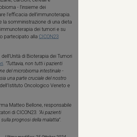
crobioma - l’insieme dei
e l’efficacia dell’immunoterapia.
e la somministrazione di una dieta
la immunoterapia dei tumori e su
o partecipato alla
CICON23
dell’Unità di Bioterapia dei Tumori
ri
.
"Tuttavia, non tutti i pazienti
one del microbioma intestinale
-
sia una parte cruciale del nostro
dell’Istituto Oncologico Veneto e
rma Matteo Bellone, responsabile
zzatori di CICON23
. "Ai pazienti
sulla prognosi della malattia”.