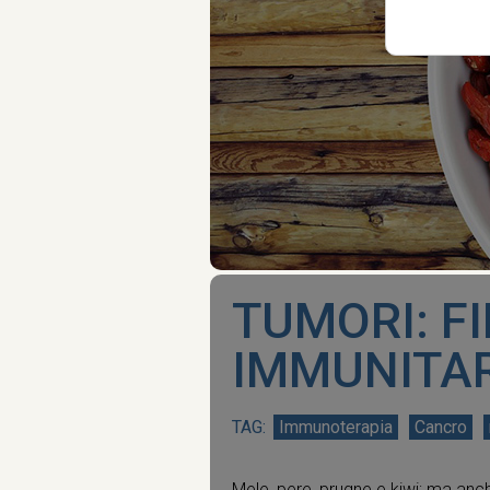
TUMORI: F
IMMUNITA
Immunoterapia
Cancro
Mele, pere, prugne e kiwi; ma anche