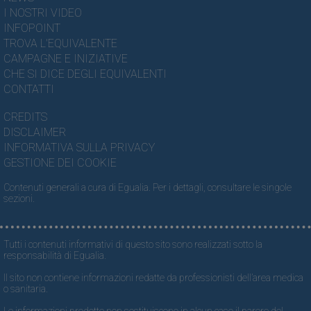
I NOSTRI VIDEO
INFOPOINT
TROVA L'EQUIVALENTE
CAMPAGNE E INIZIATIVE
CHE SI DICE DEGLI EQUIVALENTI
CONTATTI
CREDITS
DISCLAIMER
INFORMATIVA SULLA PRIVACY
GESTIONE DEI COOKIE
Contenuti generali a cura di Egualia. Per i dettagli, consultare le singole
sezioni.
Tutti i contenuti informativi di questo sito sono realizzati sotto la
responsabilità di Egualia.
Il sito non contiene informazioni redatte da professionisti dell’area medica
o sanitaria.
Le informazioni prodotte non sostituiscono in alcun caso il parere del