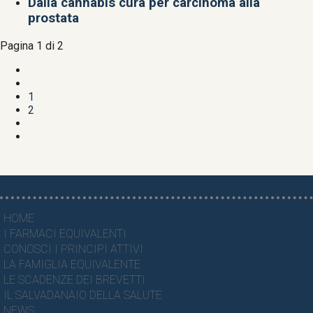
Dalla cannabis cura per carcinoma alla
prostata
Pagina 1 di 2
1
2
HOME
I FARMACI EQUIVALENTI
CONOSCI I PRINCIPI ATTIVI
LA FAMIGLIA EQUIVALENTE
LE SCADENZE DEI BREVETTI
IL SALVADANAIO DELLA SALUTE
NEWS