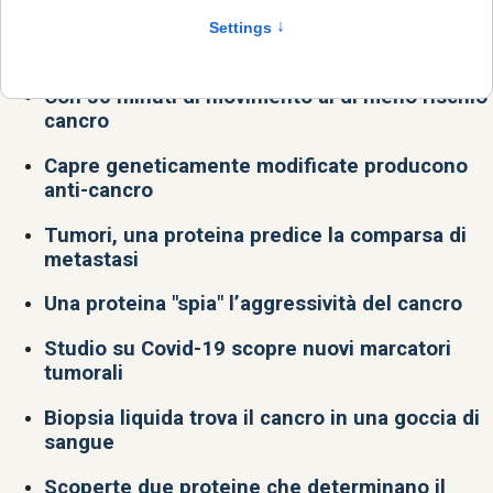
Nuovo bersaglio contro cachessia indotta dal
cancro
Con 30 minuti di movimento al dì meno rischio
cancro
Capre geneticamente modificate producono
anti-cancro
Tumori, una proteina predice la comparsa di
metastasi
Una proteina "spia" l’aggressività del cancro
Studio su Covid-19 scopre nuovi marcatori
tumorali
Biopsia liquida trova il cancro in una goccia di
sangue
Scoperte due proteine che determinano il