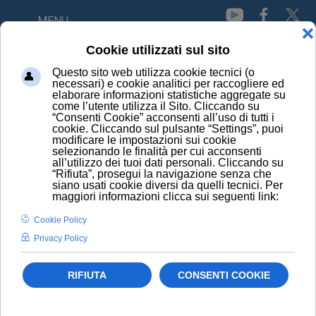
MENU
Cancro
Le bibite zuccherate potrebbero aumentare il
rischio di ammalarsi di cancro
Scoperta molecola che previene le metastasi
del cancro
Al Cnao primo sistema di monitoraggio
radiazioni per terapie anti-cancro più precise
Farmaco antidiabetico e antitumorale insieme
trasformano cellule del cancro in grasso