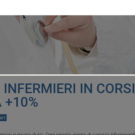
INFERMIERI IN CORSI
 +10%
eri
rmieri si muore di più. Ogni singolo giorno di carenza infermieri