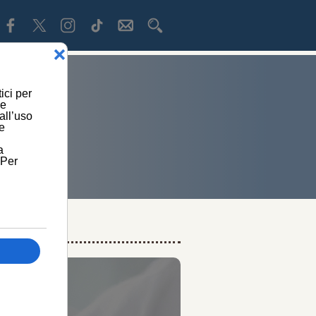
À +10%