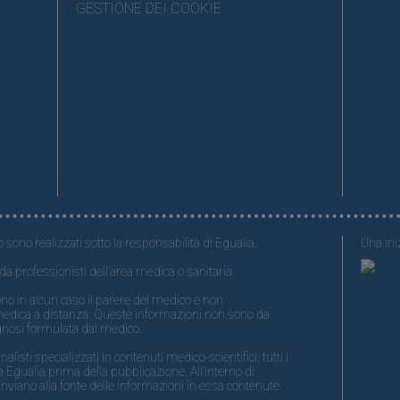
GESTIONE DEI COOKIE
o sono realizzati sotto la responsabilità di Egualia.
Una iniz
da professionisti dell’area medica o sanitaria.
no in alcun caso il parere del medico e non
medica a distanza. Queste informazioni non sono da
gnosi formulata dal medico.
isti specializzati in contenuti medico-scientifici; tutti i
 Egualia prima della pubblicazione. All’interno di
nviano alla fonte delle informazioni in essa contenute.