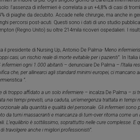
 solo: l’assenza di infermieri è correlata a un +4,8% di casi di t
 di piaghe da decubito. Accade nelle chirurgie, ma anche in geri
lunghi percorsi post-acuti. Questi sono i dati di uno studio pubblic
pton (Regno Unito) su oltre 214mila ricoveri ospedalieri. I risultat
il presidente di Nursing Up, Antonio De Palma- M
eno infermieri
s
pi casi, un rischio reale di morte evitabile per i pazienti”
. In Itali
 infermieri ogni 1.000 abitanti
– denunciare De Palma –
l’Italia r
gnifica che, per allinearci agli standard minimi europei, ci mancano 
rmieristica ”
.
 di troppo affidato a un solo infermiere
– incalza De Palma –
si 
ata nei tempi previsti, una caduta, un’emergenza trattata in tempi 
rzionale alla quantità e qualità del personale. Gli infermieri sono p
vato da turni massacranti e mancanza di turn-over ritorna come un 
gili. L’equilibrio è sottilissimo, soprattutto nelle cure complesse. E 
i travolgere anche i migliori professionisti”.