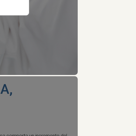
A,
stica comporta un incremento del