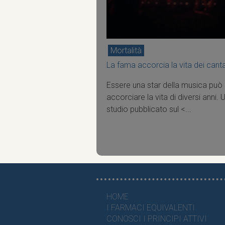
Mortalità
La fama accorcia la vita dei canta
Essere una star della musica può
accorciare la vita di diversi anni. 
studio pubblicato sul <...
HOME
I FARMACI EQUIVALENTI
CONOSCI I PRINCIPI ATTIVI