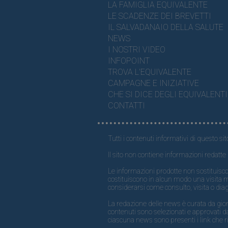
LA FAMIGLIA EQUIVALENTE
LE SCADENZE DEI BREVETTI
IL SALVADANAIO DELLA SALUTE
NEWS
I NOSTRI VIDEO
INFOPOINT
TROVA L'EQUIVALENTE
CAMPAGNE E INIZIATIVE
CHE SI DICE DEGLI EQUIVALENTI
CONTATTI
Tutti i contenuti informativi di questo sit
Il sito non contiene informazioni redatte 
Le informazioni prodotte non sostituisco
costituiscono in alcun modo una visita 
considerarsi come consulto, visita o dia
La redazione delle news è curata da giornal
contenuti sono selezionati e approvati da
ciascuna news sono presenti i link che ri