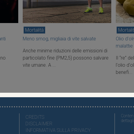
Mortalità
Mortali
nti
Meno smog, migliaia di vite salvate
Olio d'ol
malattie
Anche minime riduzioni delle emissioni di
Uno
particolato fine (PM2,5) possono salvare
Il “re” d
vite umane. A ...
l'olio d'
benefi...
Contenu
CREDITS
dettagli
DISCLAIMER
INFORMATIVA SULLA PRIVACY