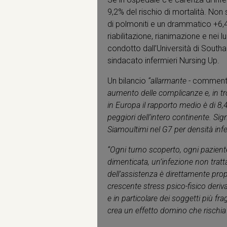
9,2% del rischio di mortalità. Non
di polmoniti e un drammatico +6,4%
riabilitazione, rianimazione e nei 
condotto dall’Università di Southam
sindacato infermieri Nursing Up.
Un bilancio
“allarmante -
commenta 
aumento delle complicanze e, in trop
in Europa il rapporto medio è di 8,4
peggiori dell’intero continente. Si
Siamo
ultimi nel G7 per densità infe
“Ogni turno scoperto, ogni paziente
dimenticata, un’infezione non tratt
dell’assistenza è direttamente propo
crescente stress psico-fisico deri
e in particolare dei soggetti più fra
crea un effetto domino che rischia d