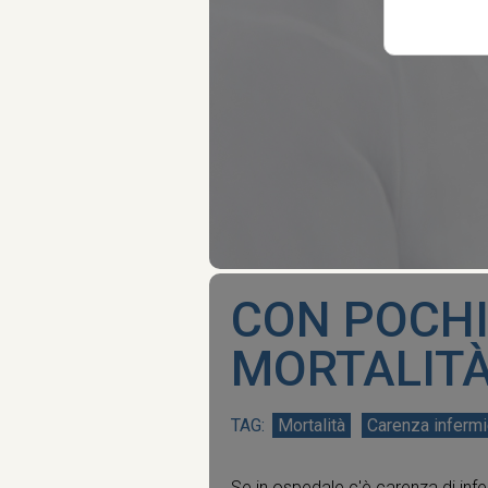
CON POCHI 
MORTALITÀ
Mortalità
Carenza infermi
Se in ospedale c'è carenza di infe