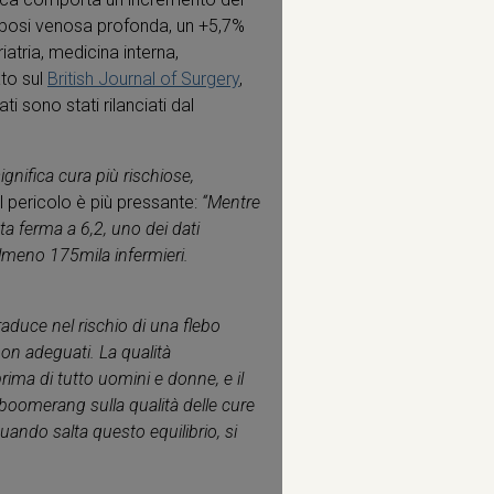
rombosi venosa profonda, un +5,7%
atria, medicina interna,
ato sul
British Journal of Surgery
,
i sono stati rilanciati dal
ignifica cura più rischiose,
a il pericolo è più pressante:
“Mentre
esta ferma a 6,2, uno dei dati
almeno 175mila infermieri.
traduce nel rischio di una flebo
non adeguati. La qualità
rima di tutto uomini e donne, e il
boomerang sulla qualità delle cure
quando salta questo equilibrio, si