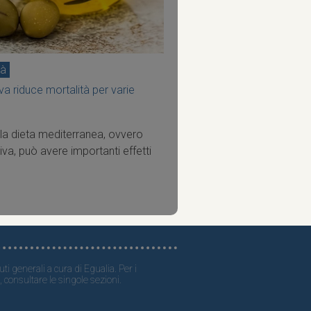
tà
iva riduce mortalità per varie
ella dieta mediterranea, ovvero
oliva, può avere importanti effetti
ti generali a cura di Egualia. Per i
, consultare le singole sezioni.