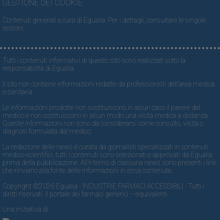
GESTIONE DEI COOKIE
Contenuti generali a cura di Egualia. Per i dettagli, consultare le singole
sezioni.
Tutti i contenuti informativi di questo sito sono realizzati sotto la
responsabilità di Egualia.
Il sito non contiene informazioni redatte da professionisti dell’area medica
o sanitaria.
Le informazioni prodotte non sostituiscono in alcun caso il parere del
medico e non costituiscono in alcun modo una visita medica a distanza.
Queste informazioni non sono da considerarsi come consulto, visita o
diagnosi formulata dal medico.
La redazione delle news è curata da giornalisti specializzati in contenuti
medico-scientifici; tutti i contenuti sono selezionati e approvati da Egualia
prima della pubblicazione. All’interno di ciascuna news sono presenti i link
che rinviano alla fonte delle informazioni in essa contenute.
Copyright ©2026 Egualia - INDUSTRIE FARMACI ACCESSIBILI - Tutti i
diritti riservati. Il portale dei farmaci generici – equivalenti
Una iniziativa di