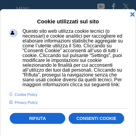
MENU
Artrite reumatoide
Scoperte cellule "spia" dell'artrite reumatoide
Microbioma intestinale: legami con l’artrite
reumatoide
Artrite: test su liquido sinoviale per diagnosi
smart
Usa: Sì alla stimolazione del nervo vago per
artrite