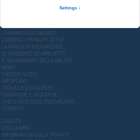
HOME
I FARMACI EQUIVALENTI
CONOSCI I PRINCIPI ATTIVI
LA FAMIGLIA EQUIVALENTE
LE SCADENZE DEI BREVETTI
IL SALVADANAIO DELLA SALUTE
NEWS
I NOSTRI VIDEO
INFOPOINT
TROVA L'EQUIVALENTE
CAMPAGNE E INIZIATIVE
CHE SI DICE DEGLI EQUIVALENTI
CONTATTI
CREDITS
DISCLAIMER
INFORMATIVA SULLA PRIVACY