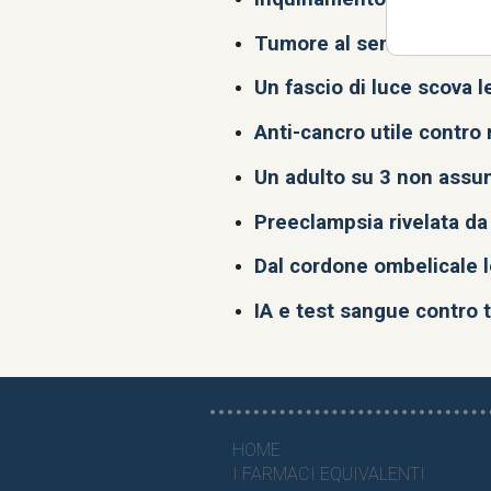
Tumore al seno, test san
Un fascio di luce scova l
Anti-cancro utile contro 
Un adulto su 3 non assu
Preeclampsia rivelata da
Dal cordone ombelicale 
IA e test sangue contro 
HOME
I FARMACI EQUIVALENTI