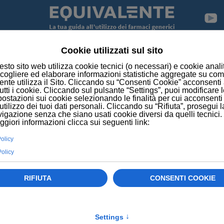
re del rischio infarto, possibili interventi persona
a un elisir di lunga vita
sistema immunitario contro l'epatite B cronica
cancro in una goccia di sangue
er contrastare lo stress
omarcatori della demenza
più dannoso per le donne