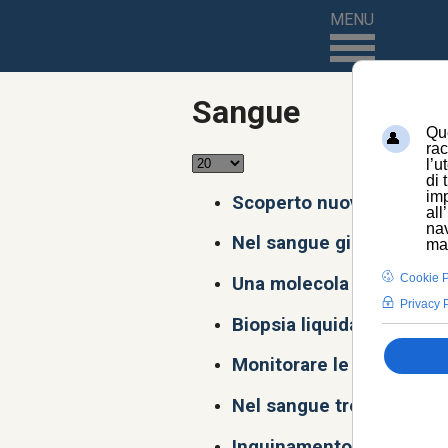
MENU
Sangue
Scoperto nuovo biomarcato
Nel sangue giovane si cel
Una molecola riattiva il 
Biopsia liquida trova il 
Monitorare le staminali p
Nel sangue tre nuovi bi
Inquinamento da diesel 