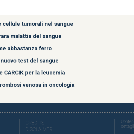
gue per anticipare diagnosi
e cellule tumorali nel sangue
rara malattia del sangue
me abbastanza ferro
 nuovo test del sangue
le CARCIK per la leucemia
trombosi venosa in oncologia
Contenu
CREDITS
dettagli
DISCLAIMER