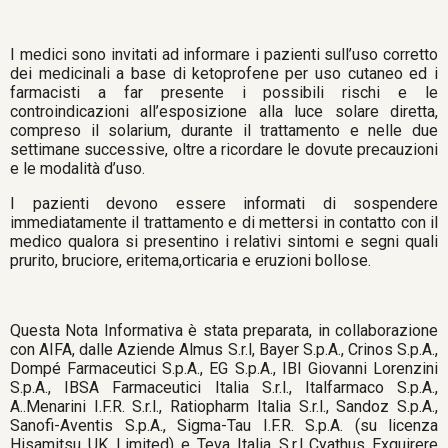
I medici sono invitati ad informare i pazienti sull’uso corretto
dei medicinali a base di ketoprofene per uso cutaneo ed i
farmacisti a far presente i possibili rischi e le
controindicazioni all’esposizione alla luce solare diretta,
compreso il solarium, durante il trattamento e nelle due
settimane successive, oltre a ricordare le dovute precauzioni
e le modalità d’uso.
I pazienti devono essere informati di sospendere
immediatamente il trattamento e di mettersi in contatto con il
medico qualora si presentino i relativi sintomi e segni quali
prurito, bruciore, eritema,orticaria e eruzioni bollose.
Questa Nota Informativa è stata preparata, in collaborazione
con AIFA, dalle Aziende Almus S.r.l, Bayer S.p.A., Crinos S.p.A.,
Dompé Farmaceutici S.p.A., EG S.p.A., IBI Giovanni Lorenzini
S.p.A., IBSA Farmaceutici Italia S.r.l., Italfarmaco S.p.A.,
A..Menarini I.F.R. S.r.l., Ratiopharm Italia S.r.l., Sandoz S.p.A.,
Sanofi-Aventis S.p.A., Sigma-Tau I.F.R. S.p.A. (su licenza
Hisamitsu UK Limited) e Teva Italia S.r.l..Cyathus Exquirere