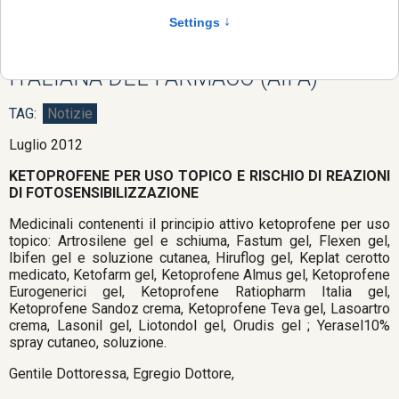
NOTA INFORMATIVA IMPORTANTE
CONCORDATA CON L’AGENZIA
ITALIANA DEL FARMACO (AIFA)
Notizie
Luglio 2012
KETOPROFENE PER USO TOPICO E RISCHIO DI REAZIONI
DI FOTOSENSIBILIZZAZIONE
Medicinali contenenti il principio attivo ketoprofene per uso
topico: Artrosilene gel e schiuma, Fastum gel, Flexen gel,
Ibifen gel e soluzione cutanea, Hiruflog gel, Keplat cerotto
medicato, Ketofarm gel, Ketoprofene Almus gel, Ketoprofene
Eurogenerici gel, Ketoprofene Ratiopharm Italia gel,
Ketoprofene Sandoz crema, Ketoprofene Teva gel, Lasoartro
crema, Lasonil gel, Liotondol gel, Orudis gel ; Yerasel10%
spray cutaneo, soluzione.
Gentile Dottoressa, Egregio Dottore,