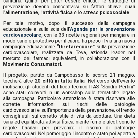
sanitaria. Quindi per poter essere efficaci, le strategie di
prevenzione devono concentrarsi su fattori chiave quali
l'
alimentazione
, l'
attività fisica
e lo
stress psicosociale
.
Per tale motivo, dopo il successo della campagna
educazionale e sulla scia dell’
Agenda per la prevenzione
cardiovascolare,
con le 33 ricette regionali per mangiare in
modo sano e protettivo per il cuore, ha preso il via una nuova
campagna educazionale
“Direfarecuore”
sulla prevenzione
cardiovascolare, realizzata da Teva, azienda leader nel
mercato dei farmaci equivalenti, in collaborazione con il
Movimento Consumatori.
Il progetto, partito da Campobasso lo scorso 21 maggio,
toccherà altre
20 città in tutta Italia
. Nel corso dell’evento
molisano, gli studenti del liceo tecnico ITAS “Sandro Pertini”
sono stati coinvolti in un workshop sulle tematiche legate
alla campagna. Particolare attenzione è stata riservata alle
corrette informazioni sui rischi delle patologie
cardiovascolari e sull’importanza della prevenzione, offrendo
consigli utili sul corretto stile di vita da adottare. Una dieta
sana ed equilibrata, attività fisica, niente fumo e alcol, sono le
regole basilari per prevenire il rischio di patologie
cardiovascolari. Nel pomeriggio l’incontro è stato poi aperto a