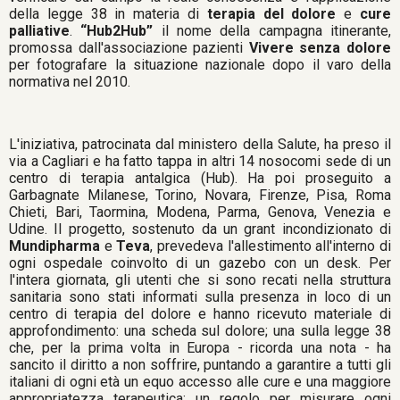
della legge 38 in materia di
terapia del dolore
e
cure
palliative
.
“Hub2Hub”
il nome della campagna itinerante,
promossa dall'associazione pazienti
Vivere senza dolore
per fotografare la situazione nazionale dopo il varo della
normativa nel 2010.
L'iniziativa, patrocinata dal ministero della Salute, ha preso il
via a Cagliari e ha fatto tappa in altri 14 nosocomi sede di un
centro di terapia antalgica (Hub). Ha poi proseguito a
Garbagnate Milanese, Torino, Novara, Firenze, Pisa, Roma
Chieti, Bari, Taormina, Modena, Parma, Genova, Venezia e
Udine. Il progetto, sostenuto da un grant incondizionato di
Mundipharma
e
Teva
, prevedeva l'allestimento all'interno di
ogni ospedale coinvolto di un gazebo con un desk. Per
l'intera giornata, gli utenti che si sono recati nella struttura
sanitaria sono stati informati sulla presenza in loco di un
centro di terapia del dolore e hanno ricevuto materiale di
approfondimento: una scheda sul dolore; una sulla legge 38
che, per la prima volta in Europa - ricorda una nota - ha
sancito il diritto a non soffrire, puntando a garantire a tutti gli
italiani di ogni età un equo accesso alle cure e una maggiore
appropriatezza terapeutica; un regolo per misurare ogni