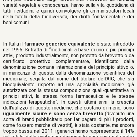
varietà vegetali e conoscenze, hanno sulla vita quotidiana di
tutti i cittadini, e quindi coinvolgere gli amministratori locali
nella tutela della biodiversità, dei diritti fondamentali e dei
beni comuni.
In Italia il
farmaco generico equivalente
è stato introdotto
nel 1996. Si tratta di “medicinali a base di uno o più principi
attivi, prodotto industrialmente, non protetto da brevetto o da
certificato protettivo complementare, identificato dalla
denominazione comune internazionale del principio attivo o,
in mancanza di questa, dalla denominazione scientifica del
medicinale, seguita dal nome del titolare dell’AIC, che sia
bioequivalente rispetto ad una specialità medicinale già
autorizzata con la stessa composizione quali-quantitativa in
principi attivi, la stessa forma farmaceutica e le stesse
indicazioni terapeutiche”. In questi ultimi anni la crescita
dell’utilizzo di queste medicine, che costano di meno, sono
ugualmente sicure e sono senza brevetto
(divenuto una
sorta di brand pubblicitario per far pagare di più i prodotti,
come fossero marche di vestiti), è stata costante, ma ancora
troppo bassa: nel 2011 i generici hanno rappresentato il 14%
sul totale delle confezioni dispensate ogni anno nel nostro