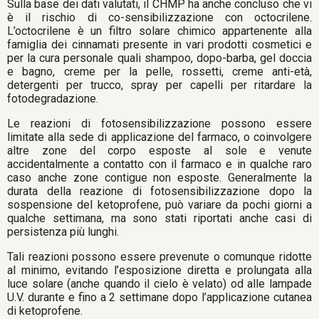
Sulla base dei dati valutati, il CHMP ha anche concluso che vi
è il rischio di co-sensibilizzazione con octocrilene.
L’octocrilene è un filtro solare chimico appartenente alla
famiglia dei cinnamati presente in vari prodotti cosmetici e
per la cura personale quali shampoo, dopo-barba, gel doccia
e bagno, creme per la pelle, rossetti, creme anti-età,
detergenti per trucco, spray per capelli per ritardare la
fotodegradazione.
Le reazioni di fotosensibilizzazione possono essere
limitate alla sede di applicazione del farmaco, o coinvolgere
altre zone del corpo esposte al sole e venute
accidentalmente a contatto con il farmaco e in qualche raro
caso anche zone contigue non esposte. Generalmente la
durata della reazione di fotosensibilizzazione dopo la
sospensione del ketoprofene, può variare da pochi giorni a
qualche settimana, ma sono stati riportati anche casi di
persistenza più lunghi.
Tali reazioni possono essere prevenute o comunque ridotte
al minimo, evitando l’esposizione diretta e prolungata alla
luce solare (anche quando il cielo è velato) od alle lampade
U.V. durante e fino a 2 settimane dopo l’applicazione cutanea
di ketoprofene.