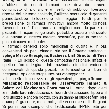
Assogenerici
- il valore di responsabilità sociale legato
all’utilizzo di questi farmaci, che dovrebbe essere
comunicato di più anche a livello di pubblico: liberando
risorse del sistema sanitario, l’utilizzo massiccio di generici
permetterebbe l’allocazione di maggiori fondi per la
prescrizione di farmaci innovativi, ancora molto costosi,
favorendo così l’accesso alle migliori cure da parte dei
pazienti. Il risparmio generato potrebbe essere indirizzato
alle attività di ricerca medico scientifica, per la messa a
punto di nuove molecole».
«I farmaci generici sono medicinali di qualità e, in più,
convenienti sia per i cittadini sia per il Sistema sanitario –
spiega Marco Grespigna, Business Unit Director di Teva
Italia
- Lo scopo di questa campagna nazionale, infatti, è
quello di fornire le giuste informazioni ai cittadini, rendendoli
consapevoli di questa possibilità terapeutica e liberi di
scegliere l’opzione terapeutica più vantaggiosa».
«Il concetto di sicurezza degli equivalenti, -
spiega Rossella
Miracapillo responsabile dell'Osservatorio Farmaci &
Salute del Movimento Consumatori
- ormai dopo dieci
anni dalla loro introduzione, è fuori di discussione. Eppure il
loro utilizzo è ancora ridotto, con un danno al budget familiare
e uno più grande e, meno noto, alle economie delle Regioni.
Si pensi, per esempio, che l’addizionale IRPEF, nata per