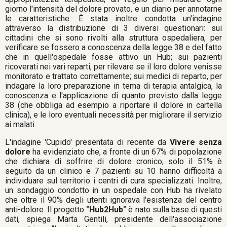
giorno l'intensità del dolore provato, e un diario per annotarne
le caratteristiche. È stata inoltre condotta un'indagine
attraverso la distribuzione di 3 diversi questionari: sui
cittadini che si sono rivolti alla struttura ospedaliera, per
verificare se fossero a conoscenza della legge 38 e del fatto
che in quell'ospedale fosse attivo un Hub; sui pazienti
ricoverati nei vari reparti, per rilevare se il loro dolore venisse
monitorato e trattato correttamente; sui medici di reparto, per
indagare la loro preparazione in tema di terapia antalgica, la
conoscenza e l'applicazione di quanto previsto dalla legge
38 (che obbliga ad esempio a riportare il dolore in cartella
clinica), e le loro eventuali necessità per migliorare il servizio
ai malati.
L'indagine 'Cupido' presentata di recente da
Vivere senza
dolore
ha evidenziato che, a fronte di un 67% di popolazione
che dichiara di soffrire di dolore cronico, solo il 51% è
seguito da un clinico e 7 pazienti su 10 hanno difficoltà a
individuare sul territorio i centri di cura specializzati. Inoltre,
un sondaggio condotto in un ospedale con Hub ha rivelato
che oltre il 90% degli utenti ignorava l'esistenza del centro
anti-dolore. Il progetto
"Hub2Hub"
è nato sulla base di questi
dati, spiega Marta Gentili, presidente dell'associazione