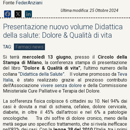
Fonte
FederAnziani
Ultima modifica: 25 Ottobre 2024
Facebook
X
LinkedIn
Presentazione nuovo volume Didattica
della salute: Dolore & Qualità di vita
Farmaci news
Si terrà
mercoledì 13 giugno
, presso il
Circolo della
Stampa di Milano
, la conferenza stampa di presentazione
del libro
“Dolore & Qualità di vita”
, l’ultimo numero della
collana
“Didattica della Salute”
. Il volume promosso da
Teva
Italia
, è stato realizzato grazie al prezioso contributo
dell’Associazione
vivere senza dolore
e della Commissione
Ministeriale Cure Palliative e Terapia del Dolore.
La sofferenza fisica colpisce 6 cittadini su 10. Nel 94% dai
casi è dovuta a mal di schiena, cefalee, dolore cervicale,
diabete, in oltre il 45% dall’artrosi e nel 6% a patologie
oncologiche. Tra chi soffre di dolore cronico, meno della
metà segue uno specifico trattamento, che si rivela inefficace
nell’83% dei casi. Con la
legge 38 del 2010
l’Italia, tra i primi