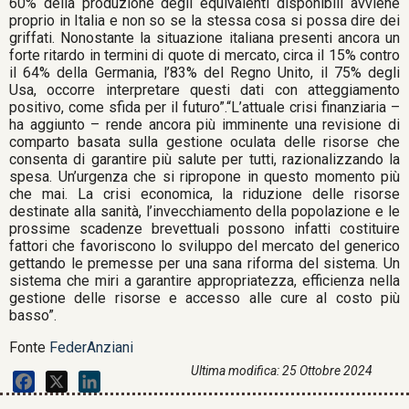
60% della produzione degli equivalenti disponibili avviene
proprio in Italia e non so se la stessa cosa si possa dire dei
griffati. Nonostante la situazione italiana presenti ancora un
forte ritardo in termini di quote di mercato, circa il 15% contro
il 64% della Germania, l’83% del Regno Unito, il 75% degli
Usa, occorre interpretare questi dati con atteggiamento
positivo, come sfida per il futuro”.“L’attuale crisi finanziaria –
ha aggiunto – rende ancora più imminente una revisione di
comparto basata sulla gestione oculata delle risorse che
consenta di garantire più salute per tutti, razionalizzando la
spesa. Un’urgenza che si ripropone in questo momento più
che mai. La crisi economica, la riduzione delle risorse
destinate alla sanità, l’invecchiamento della popolazione e le
prossime scadenze brevettuali possono infatti costituire
fattori che favoriscono lo sviluppo del mercato del generico
gettando le premesse per una sana riforma del sistema. Un
sistema che miri a garantire appropriatezza, efficienza nella
gestione delle risorse e accesso alle cure al costo più
basso”.
Fonte
FederAnziani
Ultima modifica: 25 Ottobre 2024
Facebook
X
LinkedIn