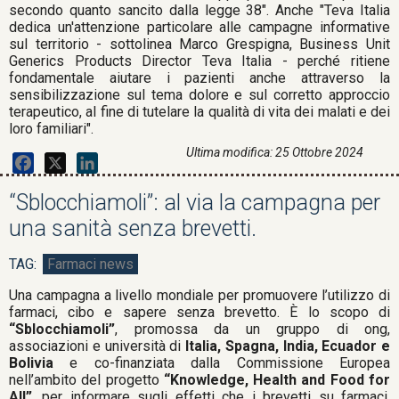
secondo quanto sancito dalla legge 38". Anche "Teva Italia
dedica un'attenzione particolare alle campagne informative
sul territorio - sottolinea Marco Grespigna, Business Unit
Generics Products Director Teva Italia - perché ritiene
fondamentale aiutare i pazienti anche attraverso la
sensibilizzazione sul tema dolore e sul corretto approccio
terapeutico, al fine di tutelare la qualità di vita dei malati e dei
loro familiari".
Ultima modifica: 25 Ottobre 2024
Facebook
X
LinkedIn
“Sblocchiamoli”: al via la campagna per
una sanità senza brevetti.
Farmaci news
Una campagna a livello mondiale per promuovere l’utilizzo di
farmaci, cibo e sapere senza brevetto. È lo scopo di
“Sblocchiamoli”
, promossa da un gruppo di ong,
associazioni e università di
Italia, Spagna, India, Ecuador e
Bolivia
e co-finanziata dalla Commissione Europea
nell’ambito del progetto
“Knowledge, Health and Food for
All”
, per informare sugli effetti che i brevetti su farmaci,