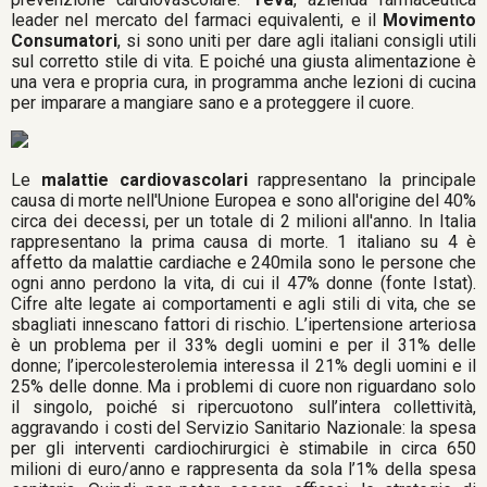
leader nel mercato del farmaci equivalenti, e il
Movimento
Consumatori
, si sono uniti per dare agli italiani consigli utili
sul corretto stile di vita. E poiché una giusta alimentazione è
una vera e propria cura, in programma anche lezioni di cucina
per imparare a mangiare sano e a proteggere il cuore.
Le
malattie cardiovascolari
rappresentano la principale
causa di morte nell'Unione Europea e sono all'origine del 40%
circa dei decessi, per un totale di 2 milioni all'anno. In Italia
rappresentano la prima causa di morte. 1 italiano su 4 è
affetto da malattie cardiache e 240mila sono le persone che
ogni anno perdono la vita, di cui il 47% donne (fonte Istat).
Cifre alte legate ai comportamenti e agli stili di vita, che se
sbagliati innescano fattori di rischio. L’ipertensione arteriosa
è un problema per il 33% degli uomini e per il 31% delle
donne; l’ipercolesterolemia interessa il 21% degli uomini e il
25% delle donne. Ma i problemi di cuore non riguardano solo
il singolo, poiché si ripercuotono sull’intera collettività,
aggravando i costi del Servizio Sanitario Nazionale: la spesa
per gli interventi cardiochirurgici è stimabile in circa 650
milioni di euro/anno e rappresenta da sola l’1% della spesa